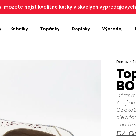
i môžete nájsť kvalitné kúsky v skvelých výpredajových 
y
Kabelky
Topánky
Doplnky
Výpredaj
Domov
/
T
To
BO
Dámske 
Zaujíma
Celokož
biela f
podrážk
54.