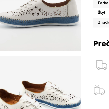
Farba
Štýl
Znač
Pre