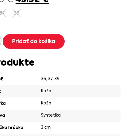
37
39
Pridať do košíka
rodukte
36
,
37
,
39
sť
Koža
k
Koža
vka
Syntetika
va
3 cm
žka hrúbka