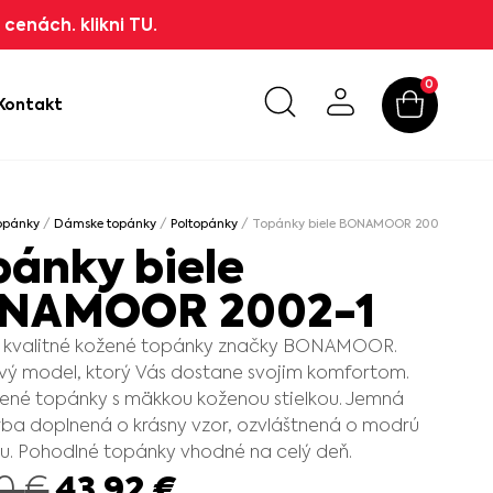
cenách. klikni TU.
0
Kontakt
opánky
/
Dámske topánky
/
Poltopánky
/ Topánky biele BONAMOOR 2002-1
pánky biele
NAMOOR 2002-1
kvalitné kožené topánky značky BONAMOOR.
vý model, ktorý Vás dostane svojim komfortom.
ené topánky s mäkkou koženou stielkou. Jemná
arba doplnená o krásny vzor, ozvláštnená o modrú
u. Pohodlné topánky vhodné na celý deň.
43.92
€
90
€