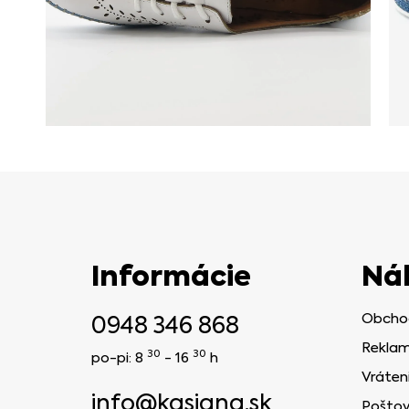
Informácie
Ná
0948 346 868
Obcho
Reklam
30
30
po-pi: 8
- 16
h
Vráten
info@kasiana.sk
Poštov