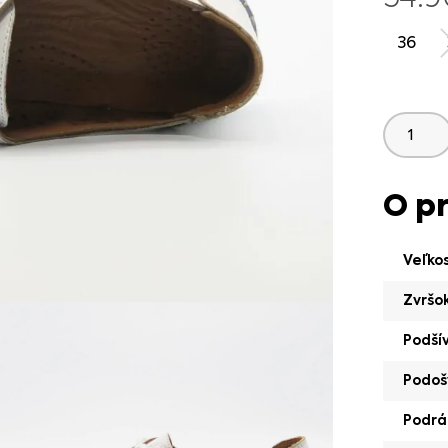
36
O p
Veľko
Zvršo
Podší
Podoš
Podrá