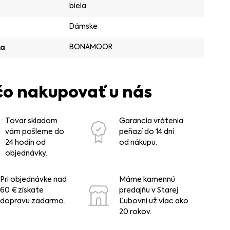
biela
Dámske
BONAMOOR
ka
čo nakupovať u nás
Tovar skladom
Garancia vrátenia
vám pošleme do
peňazí do 14 dní
24 hodín od
od nákupu.
objednávky.
Pri objednávke nad
Máme kamennú
60 € získate
predajňu v Starej
dopravu zadarmo.
Ľubovni už viac ako
20 rokov.