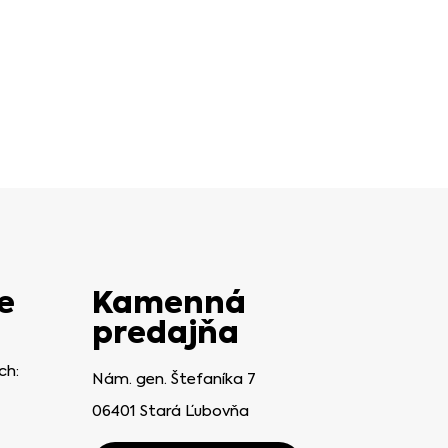
e
Kamenná
predajňa
ch:
Nám. gen. Štefaníka 7
06401 Stará Ľubovňa