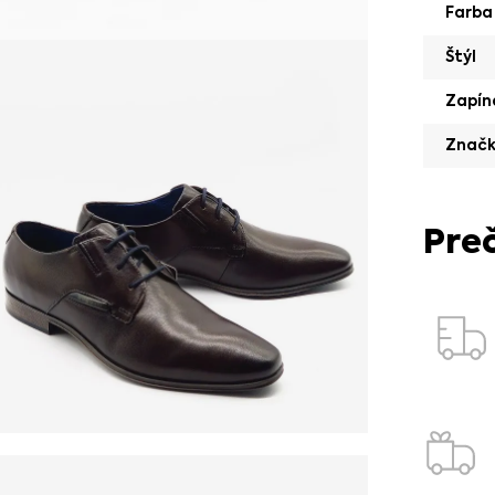
Farba
Štýl
Zapín
Znač
Pre