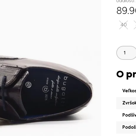
udalosti.
89.
40
O p
Veľko
Zvršo
Podší
Podoš