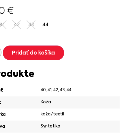
90
€
41
42
43
44
Pridať do košíka
rodukte
40
,
41
,
42
,
43
,
44
sť
Koža
k
koža/textil
vka
Syntetika
va