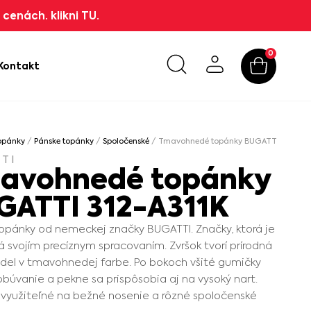
cenách. klikni TU.
0
Kontakt
opánky
/
Pánske topánky
/
Spoločenské
/ Tmavohnedé topánky BUGATTI 312-A31
TI
avohnedé topánky
GATTI 312-A311K
opánky od nemeckej značky BUGATTI. Značky, ktorá je
 svojím precíznym spracovaním. Zvršok tvorí prírodná
del v tmavohnedej farbe. Po bokoch všité gumičky
obúvanie a pekne sa prispôsobia aj na vysoký nart.
využiteľné na bežné nosenie a rôzné spoločenské