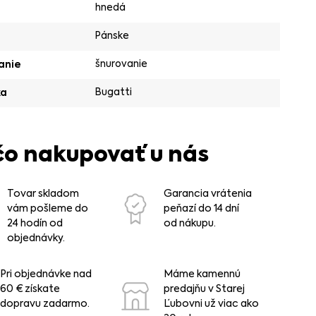
hnedá
Pánske
šnurovanie
anie
Bugatti
ka
čo nakupovať u nás
Tovar skladom
Garancia vrátenia
vám pošleme do
peňazí do 14 dní
24 hodín od
od nákupu.
objednávky.
Pri objednávke nad
Máme kamennú
60 € získate
predajňu v Starej
dopravu zadarmo.
Ľubovni už viac ako