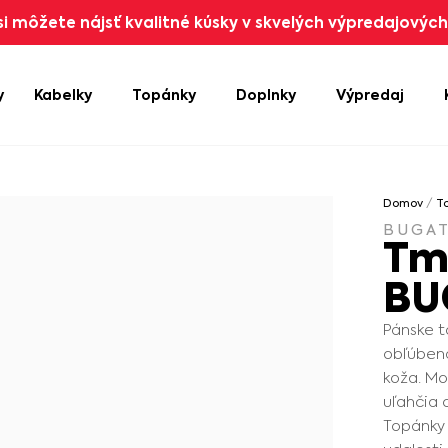
i môžete nájsť kvalitné kúsky v skvelých výpredajových 
y
Kabelky
Topánky
Doplnky
Výpredaj
Domov
/
T
BUGAT
Tm
BU
Pánske t
obľúbená
koža. Mo
uľahčia 
Topánky 