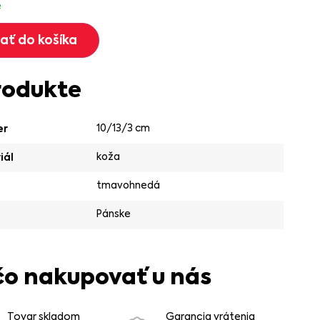
e
dať do košíka
rodukte
10/13/3 cm
er
koža
iál
tmavohnedá
Pánske
čo nakupovať u nás
Tovar skladom
Garancia vrátenia