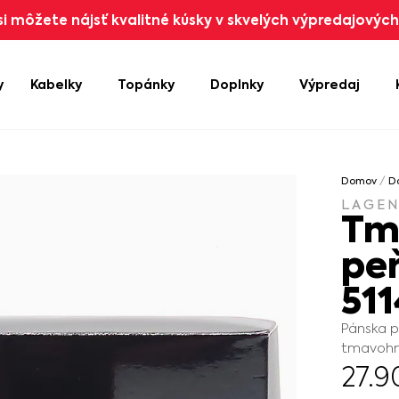
i môžete nájsť kvalitné kúsky v skvelých výpredajových 
y
Kabelky
Topánky
Doplnky
Výpredaj
Domov
/
D
LAGE
Tm
pe
51
Pánska 
tmavohn
27.