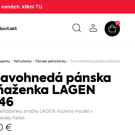
cenách. klikni TU.
0
Kontakt
oplnky
/
Peňaženky
/
Pánske peňaženky
/ Tmavohnedá pánska peňaženka LAGEN
N
avohnedá pánska
ňaženka LAGEN
146
peňaženka značky LAGEN. Kožený model v
edej farbe.
90
€