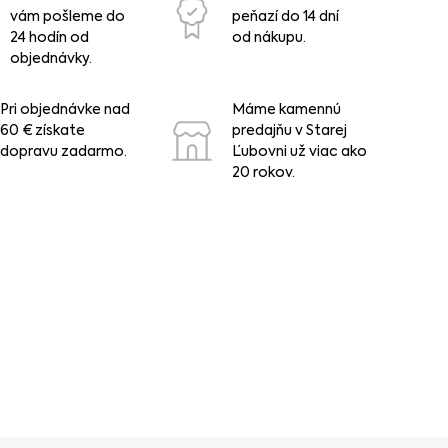
vám pošleme do
peňazí do 14 dní
24 hodín od
od nákupu.
objednávky.
Pri objednávke nad
Máme kamennú
60 € získate
predajňu v Starej
dopravu zadarmo.
Ľubovni už viac ako
20 rokov.