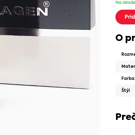
Na sklad
Pri
O p
Rozm
Mater
Farba
Štýl
Pre