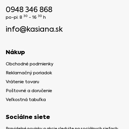
0948 346 868
30
30
po-pi: 8
- 16
h
info@kasiana.sk
Nákup
Obchodné podmienky
Reklamačný poriadok
Vrátenie tovaru
Poštovné a doručenie
Veľkostná tabuľka
Sociálne siete
Pravidelné novinky a akcie sledujte na sociálnych sieťach: