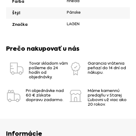
hnedá
Farba
Pánske
Štýl
LAGEN
Značka
Prečo nakupovať u nás
Tovar skladom vám
Garancia vrátenia
pošleme do 24
peňazí do 14 dní od
hodín od
nákupu.
objednávky.
Pri objednávke nad
Máme kamennú
60 € získate
predajňu v Starej
dopravu zadarmo.
Ľubovni už viac ako
20 rokov.
Informácie