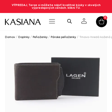
VÝPREDAJ, Teraz si môžete nájsť kvalitné kúsky v skvelých
výpredajových cenách. klikni TU.
0
Domov
/
Doplnky
/
Peňaženky
/
Pánske peňaženky
/ Tmavo-hnedá kožená 