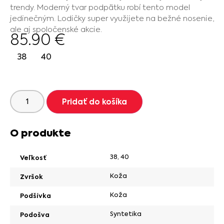
trendy. Moderný tvar podpätku robí tento model
jedinečným. Lodičky super využijete na bežné nosenie,
ale aj spoločenské akcie.
85.90
€
38
40
Pridať do košíka
O produkte
38
,
40
Veľkosť
Koža
Zvršok
Koža
Podšívka
Syntetika
Podošva