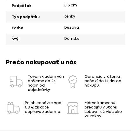
8,5 cm
Podpätok
tenký
Typ podpätku
béžová
Farba
Dámske
Štýl
Prečo nakupovať u nás
Tovar skladom vám
Garancia vrátenia
pošleme do 24
peňazí do 14 dní od
hodín od
nákupu.
objednávky.
Pri objednávke nad
Máme kamennú
60 € získate
predajňu v Starej
dopravu zadarmo.
Ľubovni už viac ako
20 rokov.