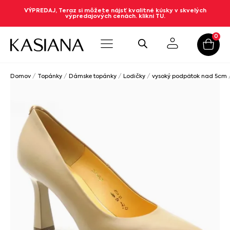
VÝPREDAJ, Teraz si môžete nájsť kvalitné kúsky v skvelých
výpredajových cenách. klikni TU.
0
Domov
/
Topánky
/
Dámske topánky
/
Lodičky
/
vysoký podpätok nad 5cm