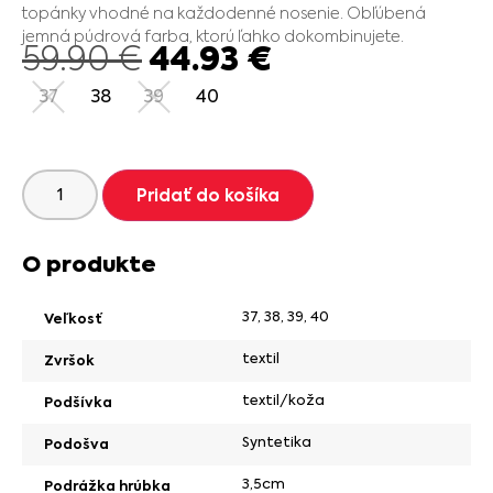
topánky vhodné na každodenné nosenie. Obľúbená
jemná púdrová farba, ktorú ľahko dokombinujete.
44.93
€
59.90
€
37
38
39
40
Pridať do košíka
O produkte
37
,
38
,
39
,
40
Veľkosť
textil
Zvršok
textil/koža
Podšívka
Syntetika
Podošva
3,5cm
Podrážka hrúbka