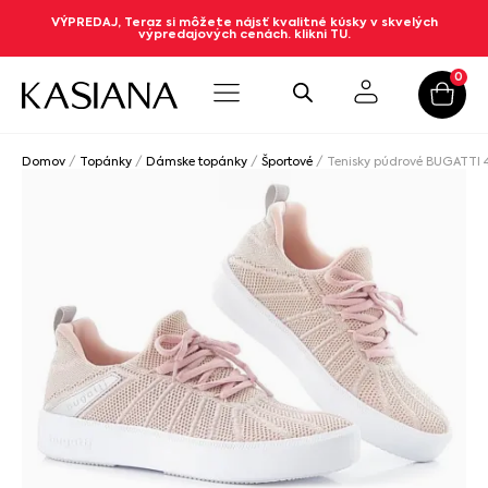
VÝPREDAJ, Teraz si môžete nájsť kvalitné kúsky v skvelých
výpredajových cenách. klikni TU.
0
Domov
/
Topánky
/
Dámske topánky
/
Športové
/ Tenisky púdrové BUGATTI 