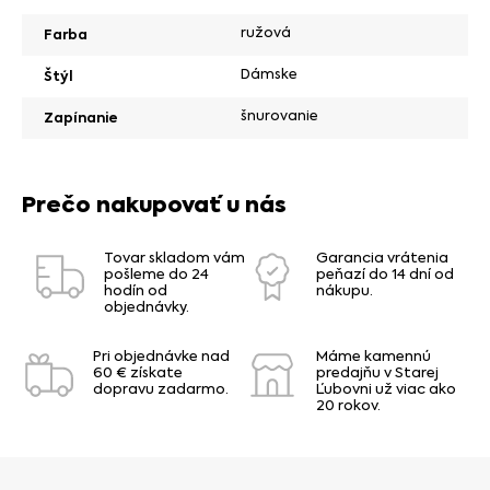
ružová
Farba
Dámske
Štýl
šnurovanie
Zapínanie
Prečo nakupovať u nás
Tovar skladom vám
Garancia vrátenia
pošleme do 24
peňazí do 14 dní od
hodín od
nákupu.
objednávky.
Pri objednávke nad
Máme kamennú
60 € získate
predajňu v Starej
dopravu zadarmo.
Ľubovni už viac ako
20 rokov.