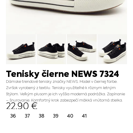
Tenisky čierne NEWS 7324
Dámske trendové tenisky značky NEWS. Model v čiernej farbe.
Zvršok vyrobený z textilu. Tenisky využiteľné k rôznym letným
štýlom. Veľkým plusom je ich vyššia moderná podrážka. Zapínanie
– šnurovanie. Komfortný krok zabezpečí mäkká vnútorná stielka.
22.90
€
36
37
38
39
40
41