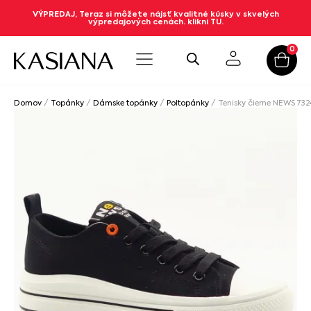
VÝPREDAJ, Teraz si môžete nájsť kvalitné kúsky v skvelých
výpredajových cenách. klikni TU.
0
Domov
/
Topánky
/
Dámske topánky
/
Poltopánky
/ Tenisky čierne NEWS 732