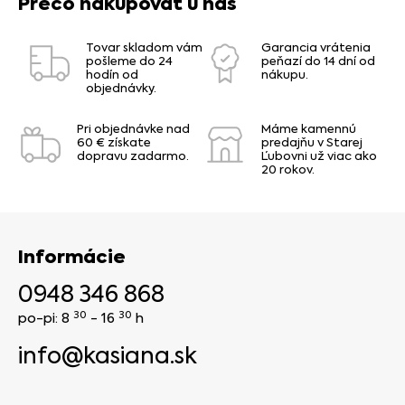
Prečo nakupovať u nás
Tovar skladom vám
Garancia vrátenia
pošleme do 24
peňazí do 14 dní od
hodín od
nákupu.
objednávky.
Pri objednávke nad
Máme kamennú
60 € získate
predajňu v Starej
dopravu zadarmo.
Ľubovni už viac ako
20 rokov.
Informácie
0948 346 868
30
30
po-pi: 8
- 16
h
info@kasiana.sk