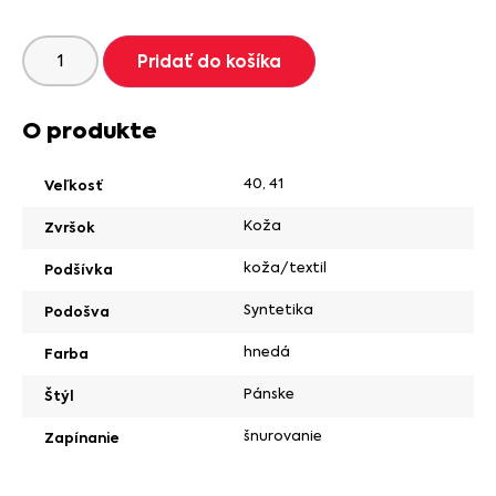
Pridať do košíka
O produkte
40
,
41
Veľkosť
Koža
Zvršok
koža/textil
Podšívka
Syntetika
Podošva
hnedá
Farba
Pánske
Štýl
šnurovanie
Zapínanie