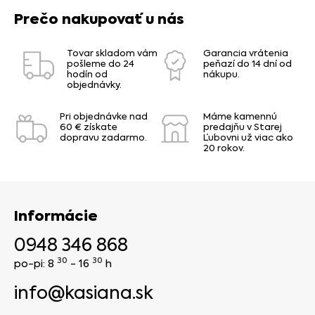
Prečo nakupovať u nás
Tovar skladom vám
Garancia vrátenia
pošleme do 24
peňazí do 14 dní od
hodín od
nákupu.
objednávky.
Pri objednávke nad
Máme kamennú
60 € získate
predajňu v Starej
dopravu zadarmo.
Ľubovni už viac ako
20 rokov.
Informácie
0948 346 868
30
30
po-pi: 8
- 16
h
info@kasiana.sk