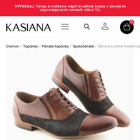
VÝPREDAJ, Teraz si môžete nájsť kvalitné kúsky v skvelých
výpredajových cenách. klikni TU.
0
Domov
/
Topánky
/
Pánske topánky
/
Spoločenské
/ Štýlové kožené hnedé t