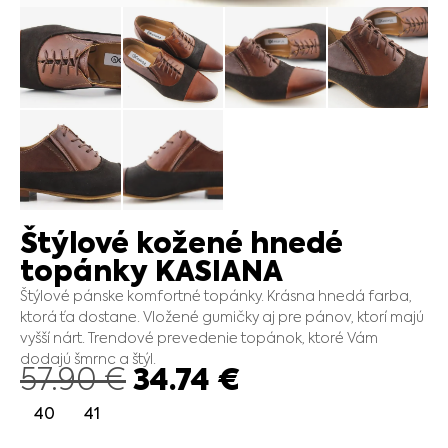
Štýlové kožené hnedé
topánky KASIANA
Štýlové pánske komfortné topánky. Krásna hnedá farba,
ktorá ťa dostane. Vložené gumičky aj pre pánov, ktorí majú
vyšší nárt. Trendové prevedenie topánok, ktoré Vám
dodajú šmrnc a štýl.
34.74
€
57.90
€
40
41