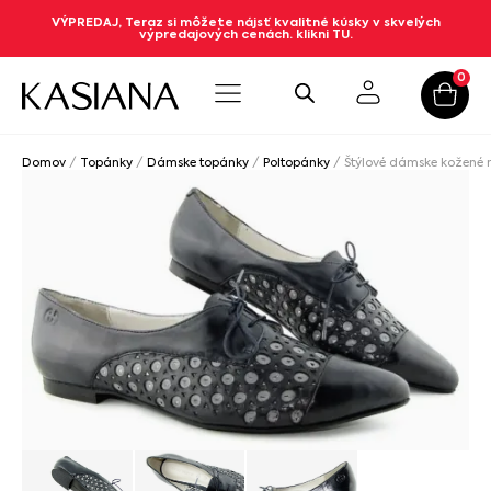
VÝPREDAJ, Teraz si môžete nájsť kvalitné kúsky v skvelých
výpredajových cenách. klikni TU.
0
Domov
/
Topánky
/
Dámske topánky
/
Poltopánky
/ Štýlové dámske kožené