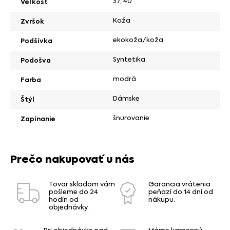
37
,
40
Veľkosť
Koža
Zvršok
ekokoža/koža
Podšívka
Syntetika
Podošva
modrá
Farba
Dámske
Štýl
šnurovanie
Zapínanie
Prečo nakupovať u nás
Tovar skladom vám
Garancia vrátenia
pošleme do 24
peňazí do 14 dní od
hodín od
nákupu.
objednávky.