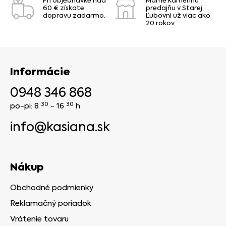
Pri objednávke nad
Máme kamennú
60 € získate
predajňu v Starej
dopravu zadarmo.
Ľubovni už viac ako
20 rokov.
Informácie
0948 346 868
30
30
po-pi: 8
- 16
h
info@kasiana.sk
Nákup
Obchodné podmienky
Reklamačný poriadok
Vrátenie tovaru