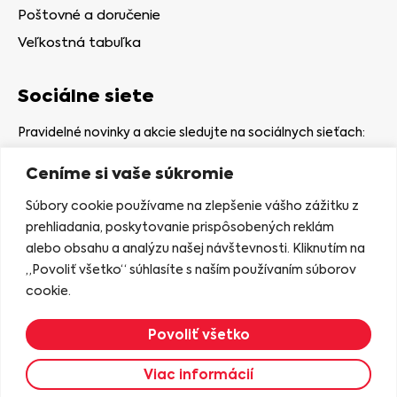
Poštovné a doručenie
Veľkostná tabuľka
Sociálne siete
Pravidelné novinky a akcie sledujte na sociálnych sieťach:
Ceníme si vaše súkromie
Súbory cookie používame na zlepšenie vášho zážitku z
prehliadania, poskytovanie prispôsobených reklám
alebo obsahu a analýzu našej návštevnosti. Kliknutím na
Kamenná predajňa
„Povoliť všetko“ súhlasíte s naším používaním súborov
Nám. gen. Štefaníka 7
cookie.
06401 Stará Ľubovňa
Povoliť všetko
Zobraziť na mape
Viac informácií