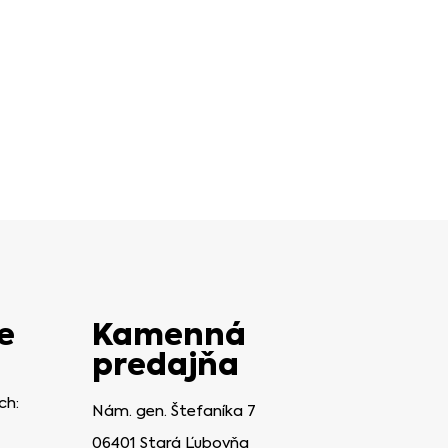
e
Kamenná
predajňa
ch:
Nám. gen. Štefaníka 7
06401 Stará Ľubovňa