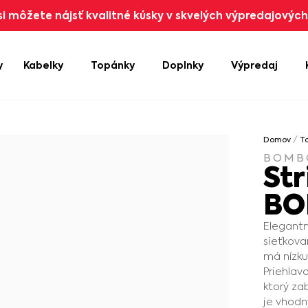
i môžete nájsť kvalitné kúsky v skvelých výpredajových 
y
Kabelky
Topánky
Doplnky
Výpredaj
Domov
/
T
BOMB
St
BO
Elegantn
sieťkova
má nízku
Priehlav
ktorý za
je vhodný