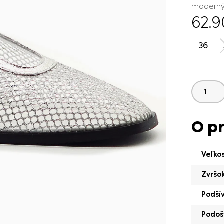
moderný 
62.
36
O p
Veľko
Zvršo
Podší
Podoš