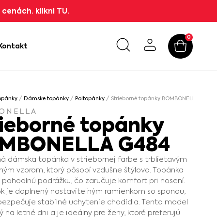
cenách. klikni TU.
0
Kontakt
opánky
/
Dámske topánky
/
Poltopánky
/ Strieborné topánky BOMBONELLA G484
ONELLA
rieborné topánky
MBONELLA G484
á dámska topánka v striebornej farbe s trblietavým
ným vzorom, ktorý pôsobí vzdušne štýlovo. Topánka
 pohodlnú podrážku, čo zaručuje komfort pri nosení.
ok je doplnený nastaviteľným ramienkom so sponou,
bezpečuje stabilné uchytenie chodidla. Tento model
 na letné dni a je ideálny pre ženy, ktoré preferujú