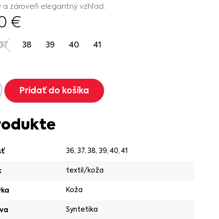
a zároveň elegantný vzhľad.
90
€
37
38
39
40
41
Pridať do košíka
rodukte
36
,
37
,
38
,
39
,
40
,
41
sť
textil/koža
k
Koža
vka
Syntetika
va