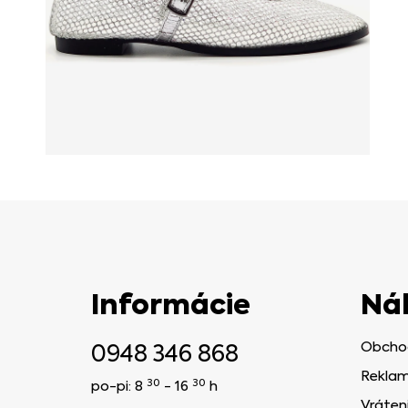
Informácie
Ná
0948 346 868
Obcho
Reklam
30
30
po-pi: 8
- 16
h
Vráten