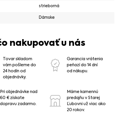
strieborná
Dámske
čo nakupovať u nás
Tovar skladom
Garancia vrátenia
vám pošleme do
peňazí do 14 dní
24 hodín od
od nákupu.
objednávky.
Pri objednávke nad
Máme kamennú
60 € získate
predajňu v Starej
dopravu zadarmo.
Ľubovni už viac ako
20 rokov.