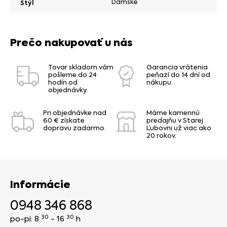
Dámske
Štýl
Prečo nakupovať u nás
Tovar skladom vám
Garancia vrátenia
pošleme do 24
peňazí do 14 dní od
hodín od
nákupu.
objednávky.
Pri objednávke nad
Máme kamennú
60 € získate
predajňu v Starej
dopravu zadarmo.
Ľubovni už viac ako
20 rokov.
Informácie
0948 346 868
30
30
po-pi: 8
- 16
h