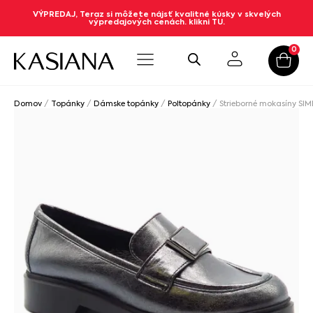
VÝPREDAJ, Teraz si môžete nájsť kvalitné kúsky v skvelých
výpredajových cenách. klikni TU.
0
Domov
/
Topánky
/
Dámske topánky
/
Poltopánky
/ Strieborné mokasíny SI