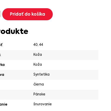
Pridať do košíka
rodukte
40
,
44
sť
Koža
k
Koža
vka
Syntetika
va
čierna
Pánske
šnurovanie
anie