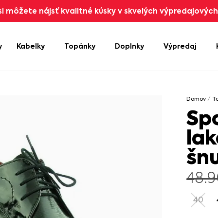
i môžete nájsť kvalitné kúsky v skvelých výpredajových 
y
Kabelky
Topánky
Doplnky
Výpredaj
Domov
/
T
Sp
la
šn
48.
40