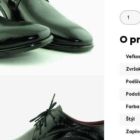
O p
Veľko
Zvršo
Podší
Podoš
Farba
Štýl
Zapín