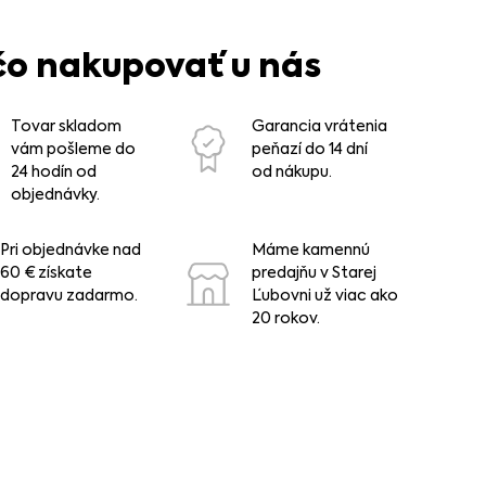
čo nakupovať u nás
Tovar skladom
Garancia vrátenia
vám pošleme do
peňazí do 14 dní
24 hodín od
od nákupu.
objednávky.
Pri objednávke nad
Máme kamennú
60 € získate
predajňu v Starej
dopravu zadarmo.
Ľubovni už viac ako
20 rokov.