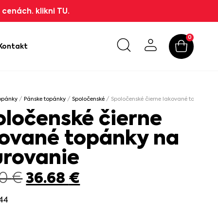
cenách. klikni TU.
0
Kontakt
opánky
/
Pánske topánky
/
Spoločenské
/ Spoločenské čierne lakované topánky n
oločenské čierne
kované topánky na
urovanie
36.68
€
90
€
44