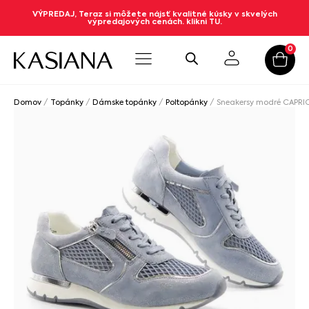
VÝPREDAJ, Teraz si môžete nájsť kvalitné kúsky v skvelých
výpredajových cenách. klikni TU.
0
Domov
/
Topánky
/
Dámske topánky
/
Poltopánky
/ Sneakersy modré CAPRI