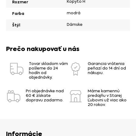
Kopyto H
Rozmer
modrá
Farba
Dámske
Štýl
Prečo nakupovať u nás
Tovar skladom vám
Garancia vrátenia
pošleme do 24
peňazí do 14 dní od
hodín od
nákupu.
objednávky.
Pri objednávke nad
Máme kamennú
60 € získate
predajňu v Starej
dopravu zadarmo.
Ľubovni už viac ako
20 rokov.
Informácie