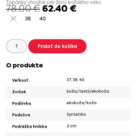
Topánky vhodné pre žený každého veku.
62.40
€
78.00
€
37
38
40
Pridať do košíka
O produkte
37
,
38
,
40
Veľkosť
koža/textil/ekokoža
Zvršok
ekokoža/koža
Podšívka
Syntetika
Podošva
2 cm
Podrážka hrúbka