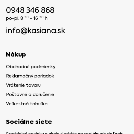
0948 346 868
30
30
po-pi: 8
- 16
h
info@kasiana.sk
Nákup
Obchodné podmienky
Reklamačný poriadok
Vrátenie tovaru
Poštovné a doručenie
Veľkostná tabuľka
Sociálne siete