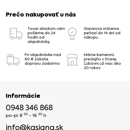
Prečo nakupovať u nás
Tovar skladom vám
Garancia vrátenia
pošleme do 24
peňazí do 14 dní od
hodín od
nákupu.
objednávky.
Pri objednávke nad
Máme kamennú
60 € získate
predajňu v Starej
dopravu zadarmo.
Ľubovni už viac ako
20 rokov.
Informácie
0948 346 868
30
30
po-pi: 8
- 16
h
info@kasiana.sk