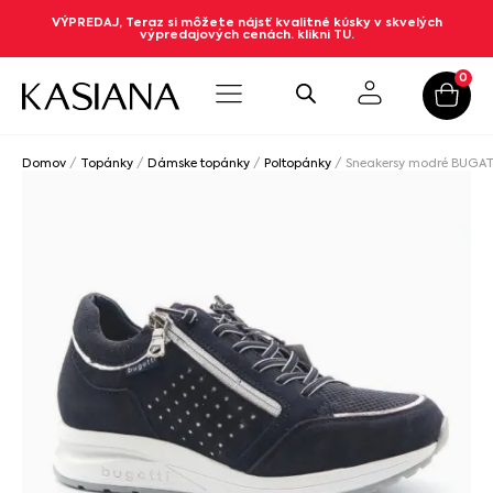
VÝPREDAJ, Teraz si môžete nájsť kvalitné kúsky v skvelých
výpredajových cenách. klikni TU.
0
Domov
/
Topánky
/
Dámske topánky
/
Poltopánky
/ Sneakersy modré BUGAT