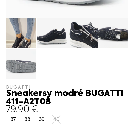
BUGATTI
Sneakersy modré BUGATTI
411-A2T08
79.90
€
37
38
39
40