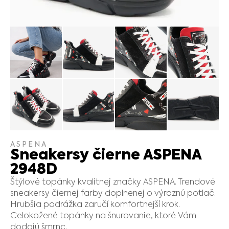
ASPENA
Sneakersy čierne ASPENA
2948D
Štýlové topánky kvalitnej značky ASPENA. Trendové
sneakersy čiernej farby doplnenej o výraznú potlač.
Hrubšia podrážka zaručí komfortnejší krok.
Celokožené topánky na šnurovanie, ktoré Vám
dodajú šmrnc.