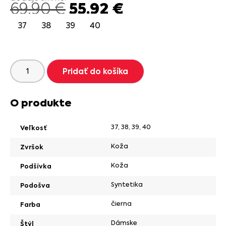
55.92
€
69.90
€
37
38
39
40
Pridať do košíka
O produkte
37
,
38
,
39
,
40
Veľkosť
Koža
Zvršok
Koža
Podšívka
Syntetika
Podošva
čierna
Farba
Dámske
Štýl