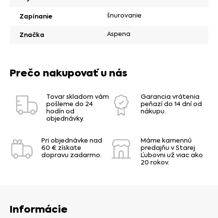
šnurovanie
Zapínanie
Aspena
Značka
Prečo nakupovať u nás
Tovar skladom vám
Garancia vrátenia
pošleme do 24
peňazí do 14 dní od
hodín od
nákupu.
objednávky.
Pri objednávke nad
Máme kamennú
60 € získate
predajňu v Starej
dopravu zadarmo.
Ľubovni už viac ako
20 rokov.
Informácie