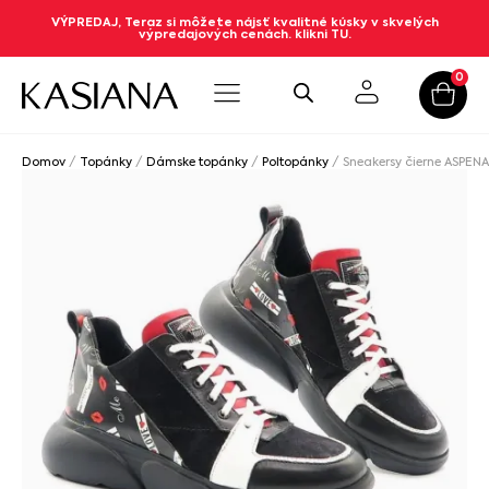
VÝPREDAJ, Teraz si môžete nájsť kvalitné kúsky v skvelých
výpredajových cenách. klikni TU.
0
Domov
/
Topánky
/
Dámske topánky
/
Poltopánky
/ Sneakersy čierne ASPEN