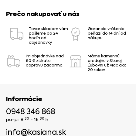
Prečo nakupovať u nás
Tovar skladom vám
Garancia vrátenia
pošleme do 24
peňazí do 14 dní od
hodín od
nákupu.
objednávky.
Pri objednávke nad
Máme kamennú
60 € získate
predajňu v Starej
dopravu zadarmo.
Ľubovni už viac ako
20 rokov.
Informácie
0948 346 868
30
30
po-pi: 8
- 16
h
info@kasiana.sk