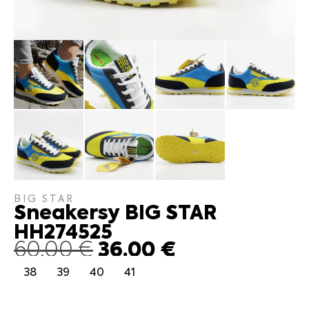
BIG STAR
Sneakersy BIG STAR
HH274525
36.00
€
60.00
€
38
39
40
41