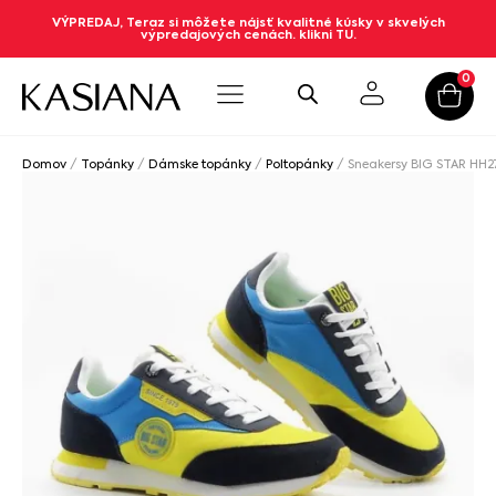
VÝPREDAJ, Teraz si môžete nájsť kvalitné kúsky v skvelých
výpredajových cenách. klikni TU.
0
Domov
/
Topánky
/
Dámske topánky
/
Poltopánky
/ Sneakersy BIG STAR HH2