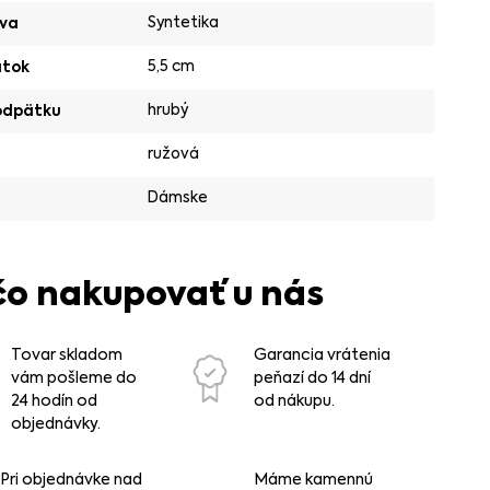
Syntetika
va
5,5 cm
ätok
hrubý
odpätku
ružová
Dámske
čo nakupovať u nás
Tovar skladom
Garancia vrátenia
vám pošleme do
peňazí do 14 dní
24 hodín od
od nákupu.
objednávky.
Pri objednávke nad
Máme kamennú