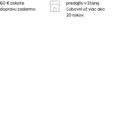
60 € získate
predajňu v Starej
dopravu zadarmo.
Ľubovni už viac ako
20 rokov.