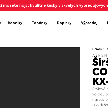
i môžete nájsť kvalitné kúsky v skvelých výpredajových 
y
Kabelky
Topánky
Doplnky
Výpredaj
Domov
/
T
ASPEN
Šir
CO
KX
Štýlové 
voľbou p
nastavit
a vzdušn