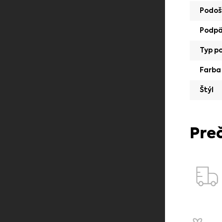
Podoš
Podp
Typ p
Farba
Štýl
Pre