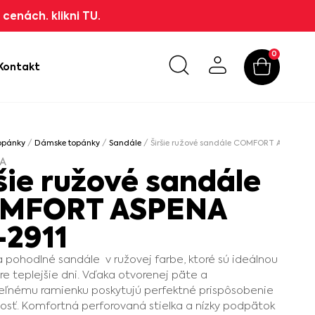
cenách. klikni TU.
0
Kontakt
opánky
/
Dámske topánky
/
Sandále
/ Širšie ružové sandále COMFORT ASPENA K
A
šie ružové sandále
MFORT ASPENA
-2911
a pohodlné sandále v ružovej farbe, ktoré sú ideálnou
re teplejšie dni. Vďaka otvorenej päte a
eľnému ramienku poskytujú perfektné prispôsobenie
osť. Komfortná perforovaná stielka a nízky podpätok