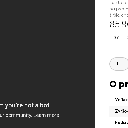
zaistia 
na predn
širšie ch
85.
37
O p
Veľko
Zvršo
Podší