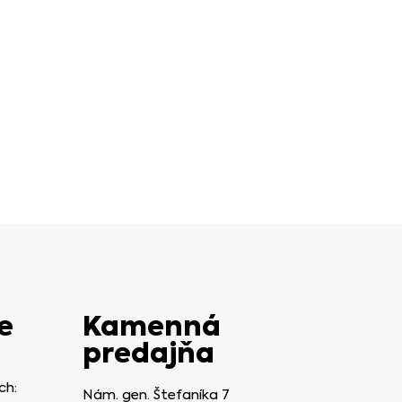
e
Kamenná
predajňa
ch:
Nám. gen. Štefaníka 7