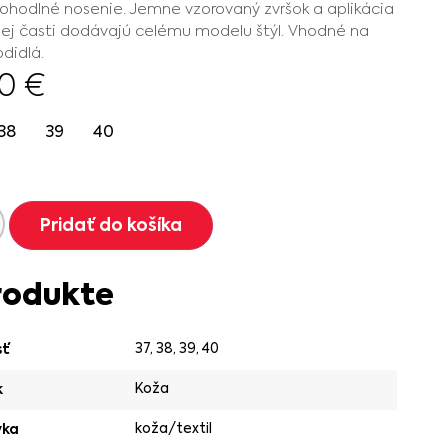
pohodlné nosenie. Jemne vzorovaný zvršok a aplikácia
ej časti dodávajú celému modelu štýl. Vhodné na
odidlá.
90
€
38
39
40
Pridať do košíka
rodukte
37
,
38
,
39
,
40
sť
Koža
k
koža/textil
vka