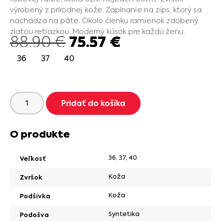
výrobený z prírodnej kože. Zapínanie na zips, ktorý sa
nachádza na päte. Okolo členku ramienok zdobený
zlatou retiazkou. Moderný kúsok pre každú ženu.
75.57
€
88.90
€
36
37
40
Pridať do košíka
O produkte
36
,
37
,
40
Veľkosť
Koža
Zvršok
Koža
Podšívka
Syntetika
Podošva