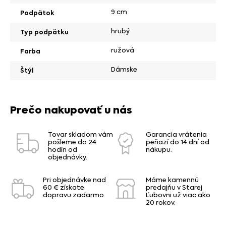
9 cm
Podpätok
hrubý
Typ podpätku
ružová
Farba
Dámske
Štýl
Prečo nakupovať u nás
Tovar skladom vám
Garancia vrátenia
pošleme do 24
peňazí do 14 dní od
hodín od
nákupu.
objednávky.
Pri objednávke nad
Máme kamennú
60 € získate
predajňu v Starej
dopravu zadarmo.
Ľubovni už viac ako
20 rokov.