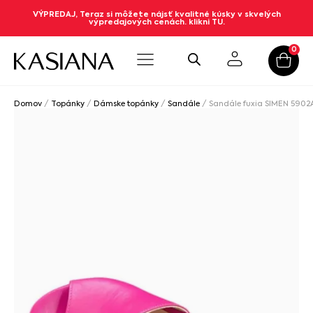
VÝPREDAJ, Teraz si môžete nájsť kvalitné kúsky v skvelých
výpredajových cenách. klikni TU.
0
Domov
/
Topánky
/
Dámske topánky
/
Sandále
/ Sandále fuxia SIMEN 5902