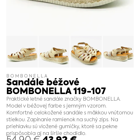
BOMBONELLA
Sandále béžové
BOMBONELLA 119-107
Praktické letné sandále značky BOMBONELLA.
Model v béžovej farbe s jemným vzorom.
Komfortné celokožené sandále s mäkkou vnútornou
stielkou. Zapínanie ramienok na suchý zips. Na
priehlavku sú vložené gumičky, ktoré sa pekne
prispôsobia aj na širšie chodidlo.
43.92
€
54.90
€