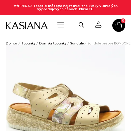
VÝPREDAJ, Teraz si môžete nájsť kvalitné kúsky v skvelých
výpredajových cenách. klikni TU.
0
Domov
/
Topánky
/
Dámske topánky
/
Sandále
/ Sandále béžové BOMBONEL