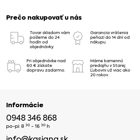
Prečo nakupovať u nás
Tovar skladom vám
Garancia vrátenia
pošleme do 24
peňazí do 14 dní od
hodín od
nákupu.
objednávky.
Pri objednávke nad
Máme kamennú
60 € získate
predajňu v Starej
dopravu zadarmo.
Ľubovni už viac ako
20 rokov.
Informácie
0948 346 868
30
30
po-pi: 8
- 16
h
info@kasiana.sk