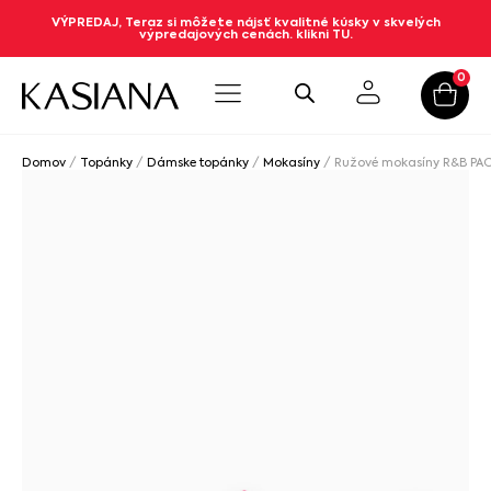
VÝPREDAJ, Teraz si môžete nájsť kvalitné kúsky v skvelých
výpredajových cenách. klikni TU.
0
Domov
/
Topánky
/
Dámske topánky
/
Mokasíny
/ Ružové mokasíny R&B PA