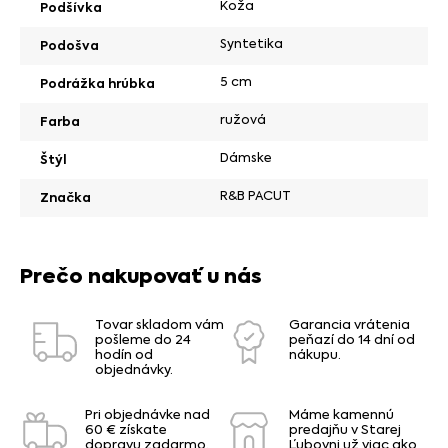
Koža
Podšívka
Syntetika
Podošva
5 cm
Podrážka hrúbka
ružová
Farba
Dámske
Štýl
R&B PACUT
Značka
Prečo nakupovať u nás
Tovar skladom vám
Garancia vrátenia
pošleme do 24
peňazí do 14 dní od
hodín od
nákupu.
objednávky.
Pri objednávke nad
Máme kamennú
60 € získate
predajňu v Starej
dopravu zadarmo.
Ľubovni už viac ako