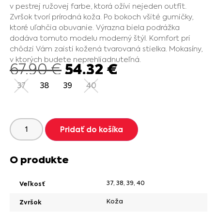
v pestrej ružovej farbe, ktorá ožívi nejeden outfit.
Zvršok tvorí prírodná koža. Po bokoch všité gumičky,
ktoré uľahčia obuvanie. Výrazna biela podrážka
dodáva tomuto modelu moderný štýl. Komfort pri
chôdzi Vám zaisti kožená tvarovaná stielka. Mokasíny,
v ktorých budete neprehliadnuteľná.
54.32
€
67.90
€
37
38
39
40
Pridať do košíka
O produkte
37
,
38
,
39
,
40
Veľkosť
Koža
Zvršok