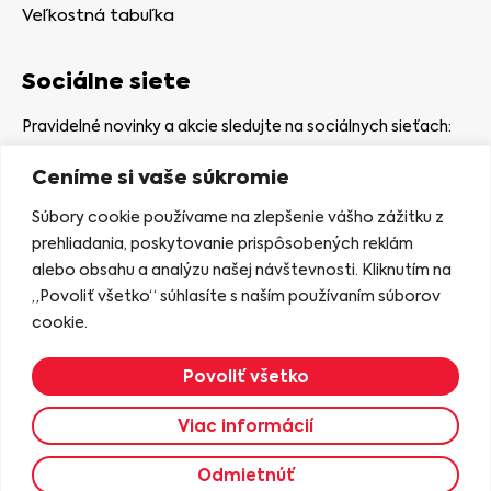
Veľkostná tabuľka
Sociálne siete
Pravidelné novinky a akcie sledujte na sociálnych sieťach:
Ceníme si vaše súkromie
Súbory cookie používame na zlepšenie vášho zážitku z
prehliadania, poskytovanie prispôsobených reklám
alebo obsahu a analýzu našej návštevnosti. Kliknutím na
Kamenná predajňa
„Povoliť všetko“ súhlasíte s naším používaním súborov
Nám. gen. Štefaníka 7
cookie.
06401 Stará Ľubovňa
Povoliť všetko
Zobraziť na mape
Viac informácií
2023 © KASIANA
Odmietnúť