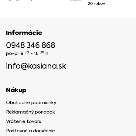
20 rokov.
Informácie
0948 346 868
30
30
po-pi: 8
- 16
h
info@kasiana.sk
Nákup
Obchodné podmienky
Reklamačný poriadok
Vrátenie tovaru
Poštovné a doručenie