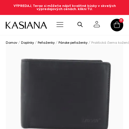
VÝPREDAJ, Teraz si môžete nájsť kvalitné kúsky v skvelých
výpredajových cenách. klikni TU.
0
Domov
/
Doplnky
/
Peňaženky
/
Pánske peňaženky
/ Praktická čierna kože