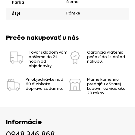
čierna
Farba
Pánske
Štýl
Prečo nakupovať u nás
Tovar skladom vám
Garancia vrátenia
pošleme do 24
peňazí do 14 dní od
hodín od
nákupu.
objednávky.
Pri objednávke nad
Máme kamennú
60 € získate
predajňu v Starej
dopravu zadarmo.
Ľubovni už viac ako
20 rokov.
Informácie
0948 346 868