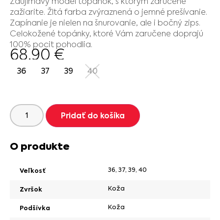
Zaujímavý model topánok, s ktorým zaručene
zažiarite. Žltá farba zvýraznená o jemné prešívanie.
Zapínanie je nielen na šnurovanie, ale i bočný zips.
Celokožené topánky, ktoré Vám zaručene doprajú
100% pocit pohodlia.
68.90
€
36
37
39
40
Pridať do košíka
O produkte
36
,
37
,
39
,
40
Veľkosť
Koža
Zvršok
Koža
Podšívka