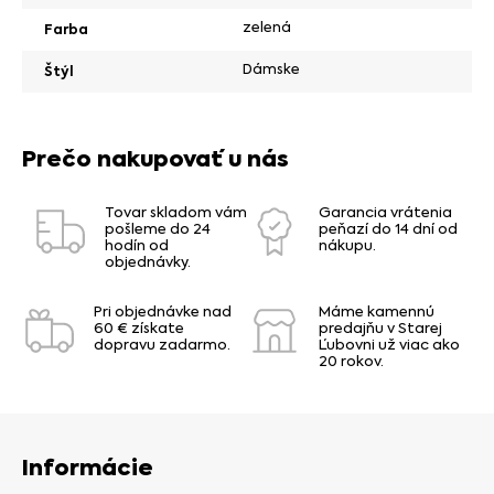
zelená
Farba
Dámske
Štýl
Prečo nakupovať u nás
Tovar skladom vám
Garancia vrátenia
pošleme do 24
peňazí do 14 dní od
hodín od
nákupu.
objednávky.
Pri objednávke nad
Máme kamennú
60 € získate
predajňu v Starej
dopravu zadarmo.
Ľubovni už viac ako
20 rokov.
Informácie