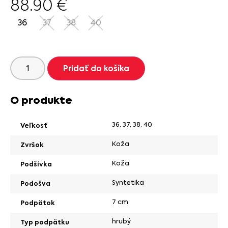
88.90
€
36
37
38
40
Pridať do košíka
O produkte
36
,
37
,
38
,
40
Veľkosť
Koža
Zvršok
Koža
Podšívka
Syntetika
Podošva
7 cm
Podpätok
hrubý
Typ podpätku