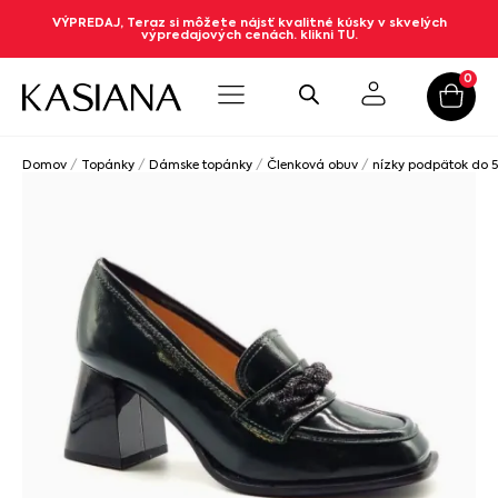
VÝPREDAJ, Teraz si môžete nájsť kvalitné kúsky v skvelých
výpredajových cenách. klikni TU.
0
Domov
/
Topánky
/
Dámske topánky
/
Členková obuv
/
nízky podpätok do 