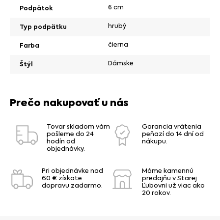
6 cm
Podpätok
hrubý
Typ podpätku
čierna
Farba
Dámske
Štýl
Prečo nakupovať u nás
Tovar skladom vám
Garancia vrátenia
pošleme do 24
peňazí do 14 dní od
hodín od
nákupu.
objednávky.
Pri objednávke nad
Máme kamennú
60 € získate
predajňu v Starej
dopravu zadarmo.
Ľubovni už viac ako
20 rokov.