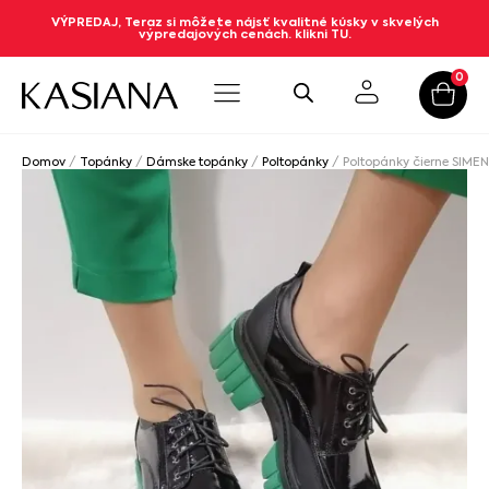
VÝPREDAJ, Teraz si môžete nájsť kvalitné kúsky v skvelých
výpredajových cenách. klikni TU.
0
Domov
/
Topánky
/
Dámske topánky
/
Poltopánky
/ Poltopánky čierne SIMEN