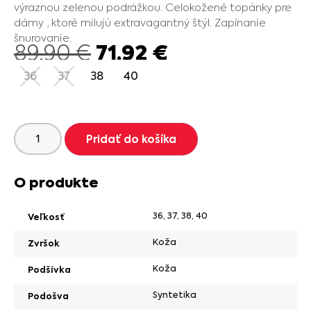
výraznou zelenou podrážkou. Celokožené topánky pre
dámy , ktoré milujú extravagantný štýl. Zapínanie
šnurovanie.
71.92
€
89.90
€
36
37
38
40
Pridať do košíka
O produkte
36
,
37
,
38
,
40
Veľkosť
Koža
Zvršok
Koža
Podšívka
Syntetika
Podošva