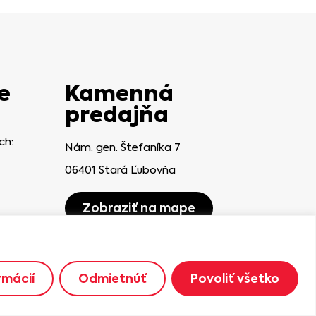
e
Kamenná
predajňa
ch:
Nám. gen. Štefaníka 7
06401 Stará Ľubovňa
Zobraziť na mape
rmácií
Odmietnúť
Povoliť všetko