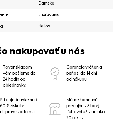
Dámske
šnurovanie
anie
Helios
ka
čo nakupovať u nás
Tovar skladom
Garancia vrátenia
vám pošleme do
peňazí do 14 dní
24 hodín od
od nákupu.
objednávky.
Pri objednávke nad
Máme kamennú
60 € získate
predajňu v Starej
dopravu zadarmo.
Ľubovni už viac ako
20 rokov.