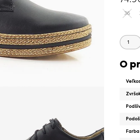
36
O p
Veľko
Zvršo
Podší
Podoš
Farba