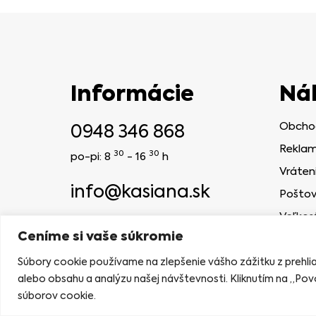
Informácie
Ná
0948 346 868
Obcho
Reklam
30
30
po-pi: 8
- 16
h
Vráten
info@kasiana.sk
Poštov
Veľkos
2024 © KASIANA
Ceníme si vaše súkromie
NAVRHLA AGENTÚRA MELONBERRIES
Súbory cookie používame na zlepšenie vášho zážitku z prehl
alebo obsahu a analýzu našej návštevnosti. Kliknutím na „Povo
súborov cookie.