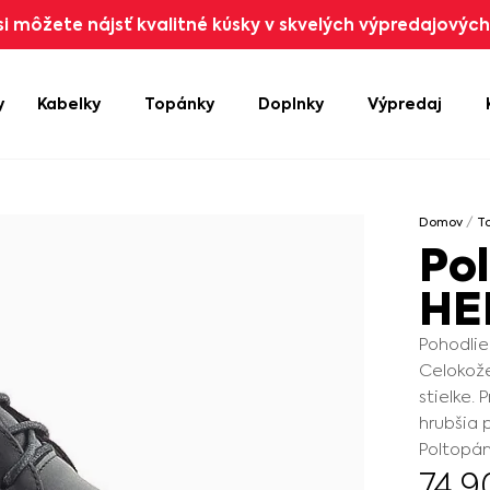
i môžete nájsť kvalitné kúsky v skvelých výpredajových 
y
Kabelky
Topánky
Doplnky
Výpredaj
Domov
/
T
Po
HE
Pohodlie
Celokož
stielke. 
hrubšia 
Poltopá
74.