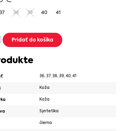
37
38
39
40
41
Pridať do košíka
rodukte
36
,
37
,
38
,
39
,
40
,
41
sť
Koža
k
Koža
vka
Syntetika
va
čierna