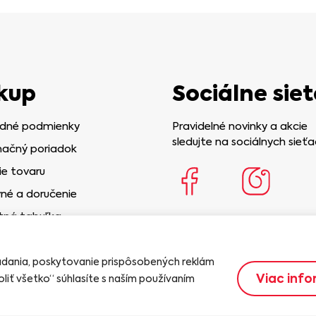
kup
Sociálne siet
dné podmienky
Pravidelné novinky a akcie
sledujte na sociálnych sieťa
ačný poriadok
ie tovaru
né a doručenie
tná tabuľka
iadania, poskytovanie prispôsobených reklám
Viac info
liť všetko“ súhlasíte s naším používaním