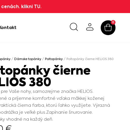
cenách. klikni TU.
0
Kontakt
opánky
/
Dámske topánky
/
Poltopánky
/ Poltopánky čierne HELIOS 380
ltopánky čierne
LIOS 380
 pre Vaše nohy, samozrejme značka HELIOS.
ené a príjemne komfortné vďaka mäkkej koženej
Praktická čierna farba, ktorú ľahko využijete. Výrazná
podrážka je veľké plus.Zapínanie šnurovanie.
nky vhodné na každý deň.
90
€