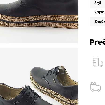
Štýl
Zapín
Znač
Pre