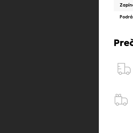
Zapín
Podrá
Pre