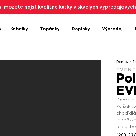
i môžete nájsť kvalitné kúsky v skvelých výpredajových 
y
Kabelky
Topánky
Doplnky
Výpredaj
Domov
/
T
EVEN
Po
EV
Dámske p
Zvršok t
chodidlá
je mäkká
ale aj bo