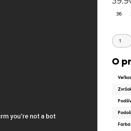
39.
36
O p
Veľko
Zvršo
Podší
Podoš
Farba