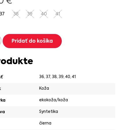
90
€
37
38
39
40
41
Pridať do košíka
rodukte
36
,
37
,
38
,
39
,
40
,
41
sť
Koža
k
ekokoža/koža
vka
Syntetika
va
čierna