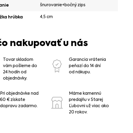
šnurovanie+bočný zips
anie
4,5 cm
žka hrúbka
čo nakupovať u nás
Tovar skladom
Garancia vrátenia
vám pošleme do
peňazí do 14 dní
24 hodín od
od nákupu.
objednávky.
Pri objednávke nad
Máme kamennú
60 € získate
predajňu v Starej
dopravu zadarmo.
Ľubovni už viac ako
20 rokov.