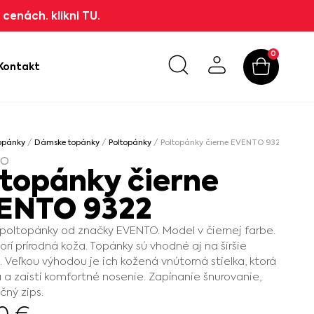
cenách. klikni TU.
0
Kontakt
opánky
/
Dámske topánky
/
Poltopánky
/ Poltopánky čierne EVENTO 9322
TO
ltopánky čierne
ENTO 9322
oltopánky od značky EVENTO. Model v čiernej farbe.
vorí prírodná koža. Topánky sú vhodné aj na širšie
. Veľkou výhodou je ich kožená vnútorná stielka, ktorá
 a zaistí komfortné nosenie. Zapínanie šnurovanie,
čný zips.