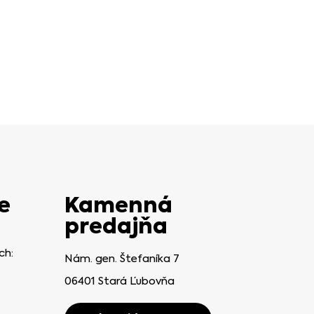
e
Kamenná
predajňa
ch:
Nám. gen. Štefaníka 7
06401 Stará Ľubovňa