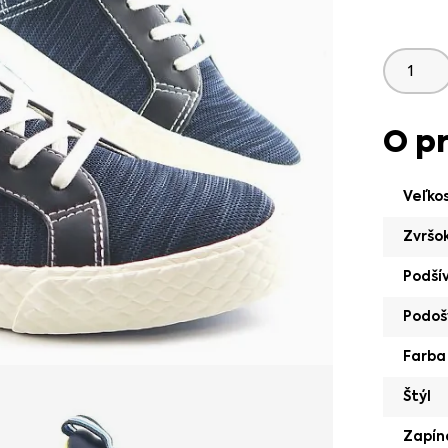
O p
Veľko
Zvršo
Podší
Podoš
Farba
Štýl
Zapín