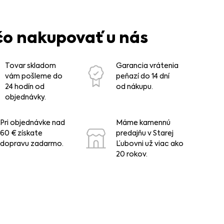
čo nakupovať u nás
Tovar skladom
Garancia vrátenia
vám pošleme do
peňazí do 14 dní
24 hodín od
od nákupu.
objednávky.
Pri objednávke nad
Máme kamennú
60 € získate
predajňu v Starej
dopravu zadarmo.
Ľubovni už viac ako
20 rokov.