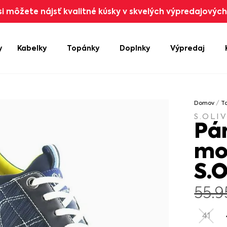
i môžete nájsť kvalitné kúsky v skvelých výpredajových 
y
Kabelky
Topánky
Doplnky
Výpredaj
Domov
/
T
S.OLI
Pá
mo
S.
55.
41