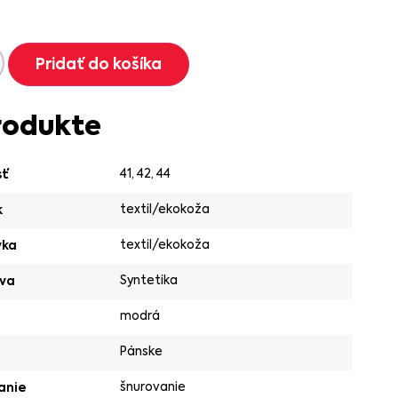
Pridať do košíka
rodukte
41
,
42
,
44
sť
textil/ekokoža
k
textil/ekokoža
vka
Syntetika
va
modrá
Pánske
šnurovanie
anie