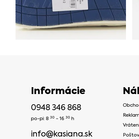
Informácie
Ná
0948 346 868
Obcho
Reklam
30
30
po-pi: 8
- 16
h
Vráten
info@kasiana.sk
Poštov