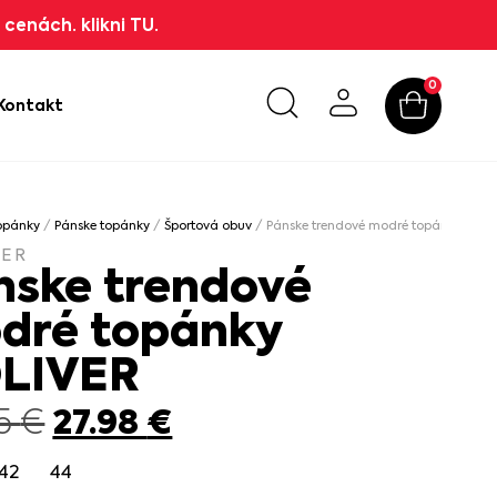
cenách. klikni TU.
0
Kontakt
opánky
/
Pánske topánky
/
Športová obuv
/ Pánske trendové modré topánky S.OL
VER
nske trendové
dré topánky
OLIVER
27.98
€
95
€
42
44