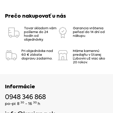
Prečo nakupovať u nás
Tovar skladom vám
Garancia vrátenia
pošleme do 24
peňazí do 14 dní od
hodín od
nákupu.
objednávky.
Pri objednávke nad
Máme kamennú
60 € získate
predajňu v Starej
dopravu zadarmo.
Ľubovni už viac ako
20 rokov.
Informácie
0948 346 868
30
30
po-pi: 8
- 16
h