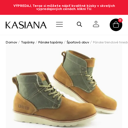
VÝPREDAJ, Teraz si môžete nájsť kvalitné kúsky v skvelých
výpredajových cenách. klikni TU.
0
Domov
/
Topánky
/
Pánske topánky
/
Športová obuv
/ Pánske trendové hned