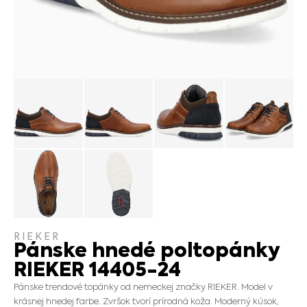
RIEKER
Pánske hnedé poltopánky
RIEKER 14405-24
Pánske trendové topánky od nemeckej značky RIEKER. Model v
krásnej hnedej farbe. Zvršok tvorí prírodná koža. Moderný kúsok,