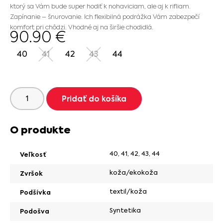
ktorý sa Vám bude super hodiť k nohaviciam, ale aj k rifliam.
Zapínanie – šnurovanie. Ich flexibilná podrážka Vám zabezpečí
komfort pri chôdzi. Vhodné aj na širšie chodidlá.
90.90
€
40
41
42
43
44
Pridať do košíka
O produkte
40
,
41
,
42
,
43
,
44
Veľkosť
koža/ekokoža
Zvršok
textil/koža
Podšívka
Syntetika
Podošva