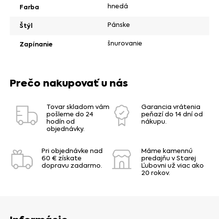
hnedá
Farba
Pánske
Štýl
šnurovanie
Zapínanie
Prečo nakupovať u nás
Tovar skladom vám
Garancia vrátenia
pošleme do 24
peňazí do 14 dní od
hodín od
nákupu.
objednávky.
Pri objednávke nad
Máme kamennú
60 € získate
predajňu v Starej
dopravu zadarmo.
Ľubovni už viac ako
20 rokov.