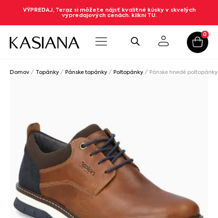
VÝPREDAJ, Teraz si môžete nájsť kvalitné kúsky v skvelých
výpredajových cenách. klikni TU.
0
Domov
/
Topánky
/
Pánske topánky
/
Poltopánky
/ Pánske hnedé poltopánky