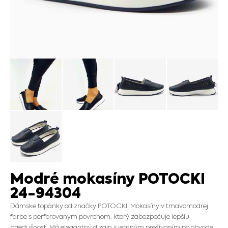
Modré mokasíny POTOCKI
24-94304
Dámske topánky od značky POTOCKI. Mokasíny v tmavomodrej
farbe s perforovaným povrchom, ktorý zabezpečuje lepšiu
priedušnosť. Má elegantný dizajn s jemným prešívaním po obvode.