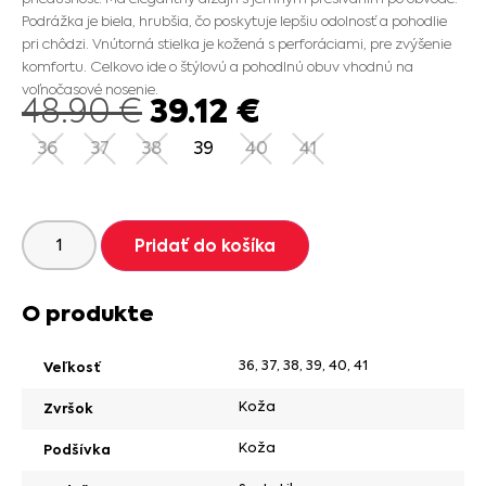
Podrážka je biela, hrubšia, čo poskytuje lepšiu odolnosť a pohodlie
pri chôdzi. Vnútorná stielka je kožená s perforáciami, pre zvýšenie
komfortu. Celkovo ide o štýlovú a pohodlnú obuv vhodnú na
voľnočasové nosenie.
39.12
€
48.90
€
36
37
38
39
40
41
Pridať do košíka
O produkte
36
,
37
,
38
,
39
,
40
,
41
Veľkosť
Koža
Zvršok
Koža
Podšívka