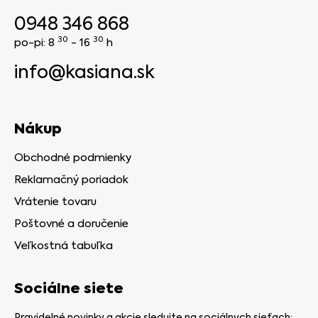
0948 346 868
30
30
po-pi: 8
- 16
h
info@kasiana.sk
Nákup
Obchodné podmienky
Reklamačný poriadok
Vrátenie tovaru
Poštovné a doručenie
Veľkostná tabuľka
Sociálne siete
Pravidelné novinky a akcie sledujte na sociálnych sieťach: