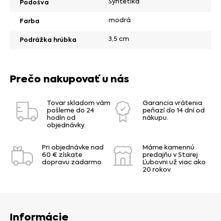
Syntetika
Podošva
modrá
Farba
3,5 cm
Podrážka hrúbka
Prečo nakupovať u nás
Tovar skladom vám
Garancia vrátenia
pošleme do 24
peňazí do 14 dní od
hodín od
nákupu.
objednávky.
Pri objednávke nad
Máme kamennú
60 € získate
predajňu v Starej
dopravu zadarmo.
Ľubovni už viac ako
20 rokov.
Informácie