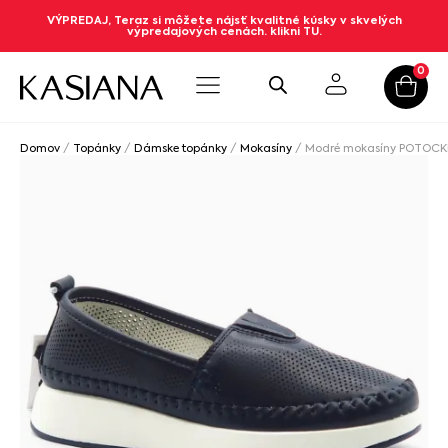
VÝPREDAJ, Teraz si môžete nájsť kvalitné kúsky v skvelých
výpredajových cenách. klikni TU.
0
Domov
/
Topánky
/
Dámske topánky
/
Mokasíny
/ Modré mokasíny POTOCKI