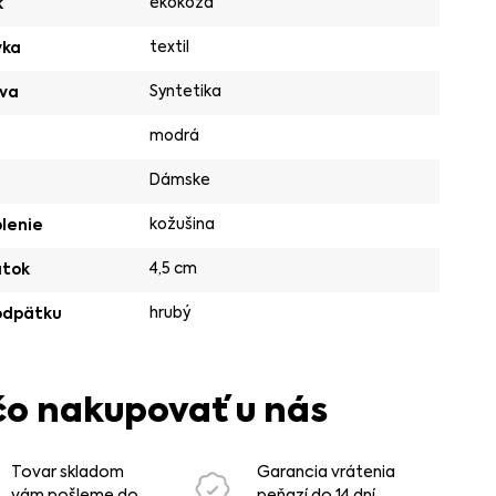
ekokoža
k
textil
vka
Syntetika
va
modrá
Dámske
kožušina
lenie
4,5 cm
ätok
hrubý
odpätku
čo nakupovať u nás
Tovar skladom
Garancia vrátenia
vám pošleme do
peňazí do 14 dní