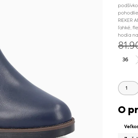
podšívko
pohodlie
RIEKER A
ľahké, fl
hodia na
81.
36
O p
Veľko