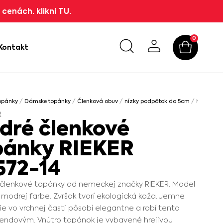
cenách. klikni TU.
0
Kontakt
opánky
/
Dámske topánky
/
Členková obuv
/
nízky podpätok do 5cm
/ Modré čle
R
dré členkové
pánky RIEKER
572-14
členkové topánky od nemeckej značky RIEKER. Model
j modrej farbe. Zvršok tvorí ekologická koža. Jemne
ie vo vrchnej časti pôsobí elegantne a robí tento
endovým. Vnútro topánok je vybavené hrejivou