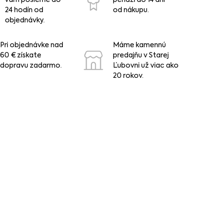
24 hodín od
od nákupu.
objednávky.
Pri objednávke nad
Máme kamennú
60 € získate
predajňu v Starej
dopravu zadarmo.
Ľubovni už viac ako
20 rokov.