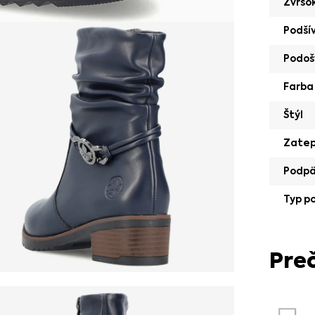
Zvršo
Podší
Podoš
Farba
Štýl
Zatep
Podp
Typ p
Pre