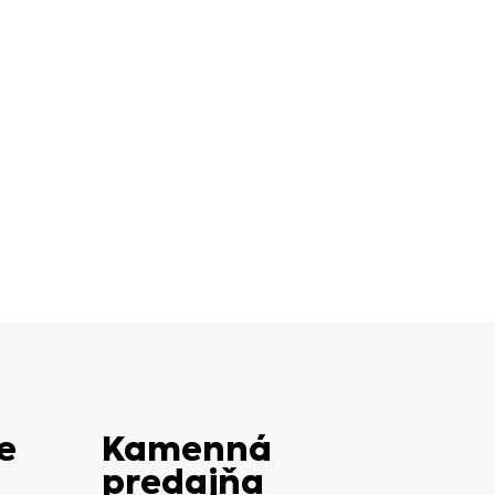
e
Kamenná
predajňa