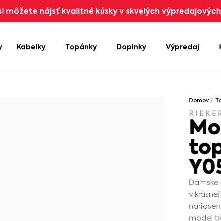
i môžete nájsť kvalitné kúsky v skvelých výpredajových 
y
Kabelky
Topánky
Doplnky
Výpredaj
Domov
/
T
RIEKE
Mo
to
Y0
Dámske 
v krásne
nariasen
model tr