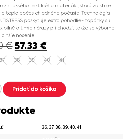
u z mäkkého textilného materiálu, ktorá zaisťuje
 a teplo počas chladného počasia. Technológia
NTISTRESS poskytuje extra pohodlie- topánky sú
exibilné a tlmia nárazy pri chôdzi, takže sa výborne
 dlhšie nosenie.
57.33
€
90
€
37
38
39
40
41
Pridať do košíka
rodukte
36
,
37
,
38
,
39
,
40
,
41
sť