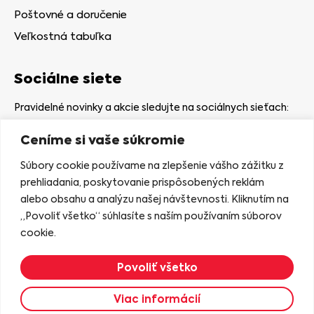
Poštovné a doručenie
Veľkostná tabuľka
Sociálne siete
Pravidelné novinky a akcie sledujte na sociálnych sieťach:
Ceníme si vaše súkromie
Súbory cookie používame na zlepšenie vášho zážitku z
prehliadania, poskytovanie prispôsobených reklám
alebo obsahu a analýzu našej návštevnosti. Kliknutím na
Kamenná predajňa
„Povoliť všetko“ súhlasíte s naším používaním súborov
Nám. gen. Štefaníka 7
cookie.
06401 Stará Ľubovňa
Povoliť všetko
Zobraziť na mape
Viac informácií