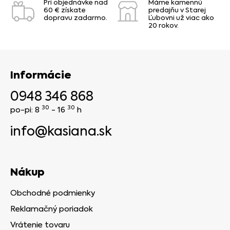
Pri objednávke nad
Máme kamennú
60 € získate
predajňu v Starej
dopravu zadarmo.
Ľubovni už viac ako
20 rokov.
Informácie
0948 346 868
30
30
po-pi: 8
- 16
h
info@kasiana.sk
Nákup
Obchodné podmienky
Reklamačný poriadok
Vrátenie tovaru