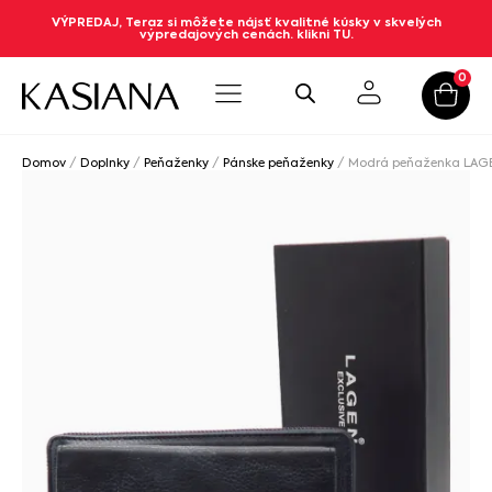
VÝPREDAJ, Teraz si môžete nájsť kvalitné kúsky v skvelých
výpredajových cenách. klikni TU.
0
Domov
/
Doplnky
/
Peňaženky
/
Pánske peňaženky
/ Modrá peňaženka LAGE