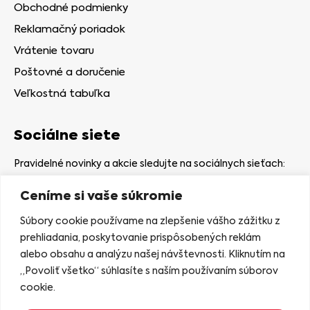
Obchodné podmienky
Reklamačný poriadok
Vrátenie tovaru
Poštovné a doručenie
Veľkostná tabuľka
Sociálne siete
Pravidelné novinky a akcie sledujte na sociálnych sieťach:
Ceníme si vaše súkromie
Súbory cookie používame na zlepšenie vášho zážitku z
prehliadania, poskytovanie prispôsobených reklám
alebo obsahu a analýzu našej návštevnosti. Kliknutím na
Kamenná predajňa
„Povoliť všetko“ súhlasíte s naším používaním súborov
Nám. gen. Štefaníka 7
cookie.
06401 Stará Ľubovňa