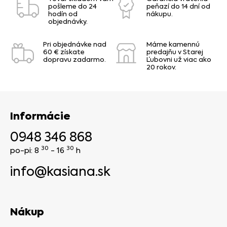
pošleme do 24
peňazí do 14 dní od
hodín od
nákupu.
objednávky.
Pri objednávke nad
Máme kamennú
60 € získate
predajňu v Starej
dopravu zadarmo.
Ľubovni už viac ako
20 rokov.
Informácie
0948 346 868
30
30
po-pi: 8
- 16
h
info@kasiana.sk
Nákup