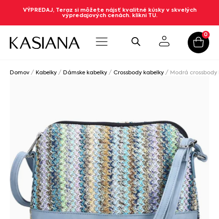
VÝPREDAJ, Teraz si môžete nájsť kvalitné kúsky v skvelých
výpredajových cenách. klikni TU.
0
Domov
/
Kabelky
/
Dámske kabelky
/
Crossbody kabelky
/ Modrá crossbody 