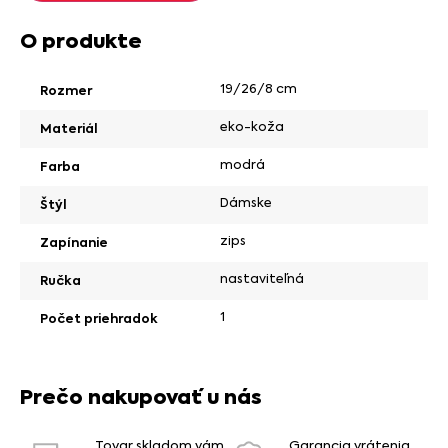
O produkte
19/26/8 cm
Rozmer
eko-koža
Materiál
modrá
Farba
Dámske
Štýl
zips
Zapínanie
nastaviteľná
Ručka
1
Počet priehradok
Prečo nakupovať u nás
Tovar skladom vám
Garancia vrátenia