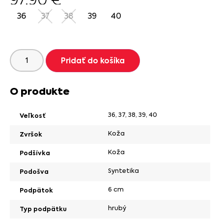
36
37
38
39
40
Pridať do košíka
O produkte
36
,
37
,
38
,
39
,
40
Veľkosť
Koža
Zvršok
Koža
Podšívka
Syntetika
Podošva
6 cm
Podpätok
hrubý
Typ podpätku