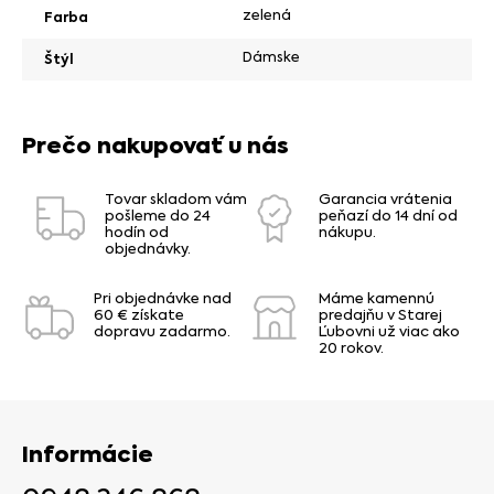
zelená
Farba
Dámske
Štýl
Prečo nakupovať u nás
Tovar skladom vám
Garancia vrátenia
pošleme do 24
peňazí do 14 dní od
hodín od
nákupu.
objednávky.
Pri objednávke nad
Máme kamennú
60 € získate
predajňu v Starej
dopravu zadarmo.
Ľubovni už viac ako
20 rokov.
Informácie