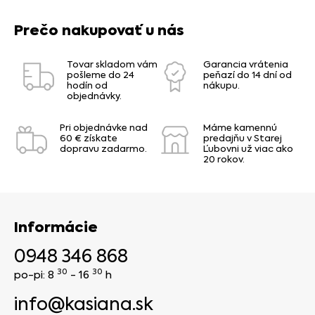
Prečo nakupovať u nás
Tovar skladom vám
Garancia vrátenia
pošleme do 24
peňazí do 14 dní od
hodín od
nákupu.
objednávky.
Pri objednávke nad
Máme kamennú
60 € získate
predajňu v Starej
dopravu zadarmo.
Ľubovni už viac ako
20 rokov.
Informácie
0948 346 868
30
30
po-pi: 8
- 16
h
info@kasiana.sk