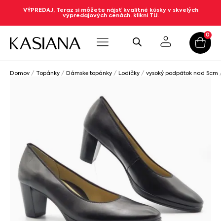
VÝPREDAJ, Teraz si môžete nájsť kvalitné kúsky v skvelých
výpredajových cenách. klikni TU.
0
Domov
/
Topánky
/
Dámske topánky
/
Lodičky
/
vysoký podpätok nad 5cm
/