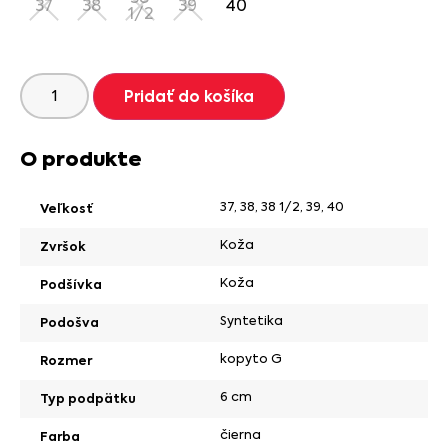
37
38
39
40
1/2
Pridať do košíka
O produkte
37
,
38
,
38 1/2
,
39
,
40
Veľkosť
Koža
Zvršok
Koža
Podšívka
Syntetika
Podošva
kopyto G
Rozmer
6 cm
Typ podpätku
čierna
Farba