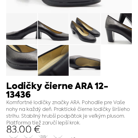
Lodičky čierne ARA 12-
13436
Komfortné lodičky značky ARA. Pohodlie pre Vaše
nohy na každý deň. Praktické čierne lodičky širšieho
strihu. Stabilný hrubší podpätok je veľkým plusom.
Platforma tiež zaručí lepší krok.
83.00
€
38