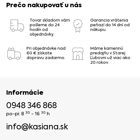
Prečo nakupovať u nás
Tovar skladom vám
Garancia vrátenia
pošleme do 24
peňazí do 14 dní od
hodín od
nákupu.
objednávky.
Pri objednávke nad
Máme kamennú
60 € získate
predajňu v Starej
dopravu zadarmo.
Ľubovni už viac ako
20 rokov.
Informácie
0948 346 868
30
30
po-pi: 8
- 16
h
info@kasiana.sk