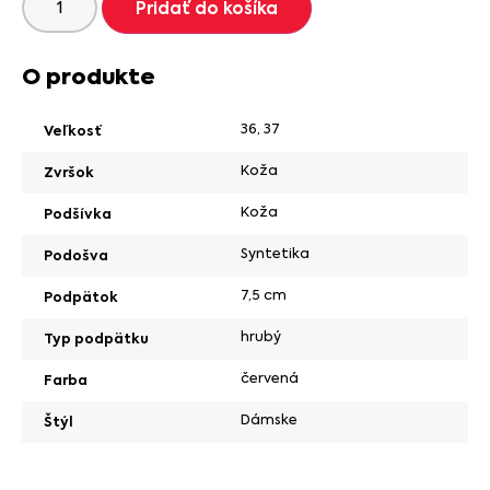
Pridať do košíka
O produkte
36
,
37
Veľkosť
Koža
Zvršok
Koža
Podšívka
Syntetika
Podošva
7,5 cm
Podpätok
hrubý
Typ podpätku
červená
Farba
Dámske
Štýl