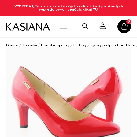
VÝPREDAJ, Teraz si môžete nájsť kvalitné kúsky v skvelých
výpredajových cenách. klikni TU.
0
Domov
/
Topánky
/
Dámske topánky
/
Lodičky
/
vysoký podpätok nad 5cm