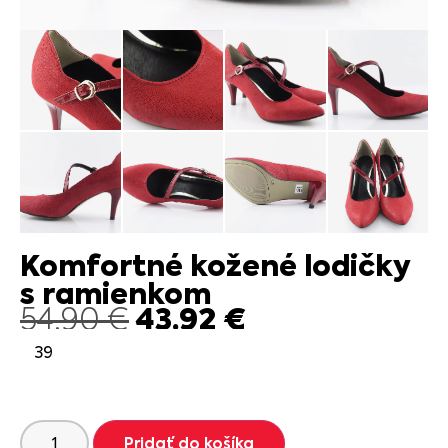
Komfortné kožené lodičky
s ramienkom
43.92
€
54.90
€
39
Pridať do košíka