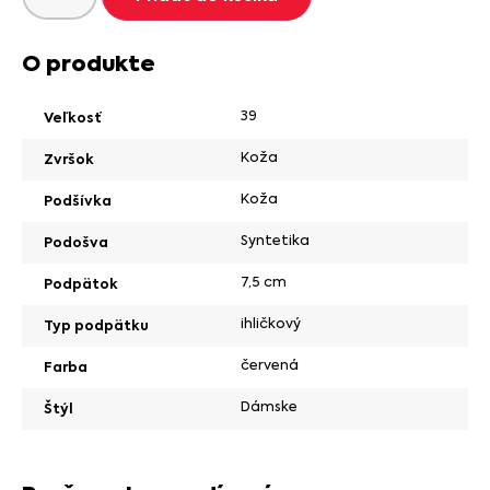
O produkte
39
Veľkosť
Koža
Zvršok
Koža
Podšívka
Syntetika
Podošva
7,5 cm
Podpätok
ihličkový
Typ podpätku
červená
Farba
Dámske
Štýl