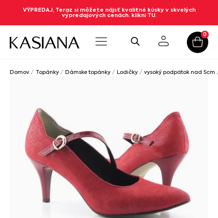
VÝPREDAJ, Teraz si môžete nájsť kvalitné kúsky v skvelých
výpredajových cenách. klikni TU.
0
Domov
/
Topánky
/
Dámske topánky
/
Lodičky
/
vysoký podpätok nad 5cm