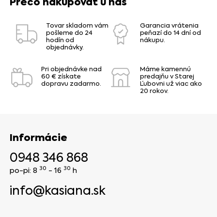
Prečo nakupovať u nás
Tovar skladom vám
Garancia vrátenia
pošleme do 24
peňazí do 14 dní od
hodín od
nákupu.
objednávky.
Pri objednávke nad
Máme kamennú
60 € získate
predajňu v Starej
dopravu zadarmo.
Ľubovni už viac ako
20 rokov.
Informácie
0948 346 868
30
30
po-pi: 8
- 16
h
info@kasiana.sk