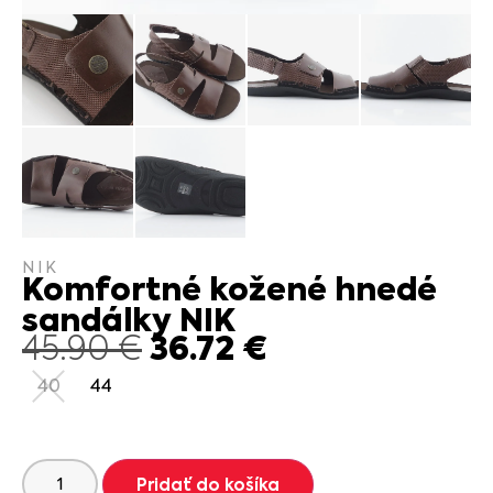
NIK
Komfortné kožené hnedé
sandálky NIK
36.72
€
45.90
€
40
44
Pridať do košíka