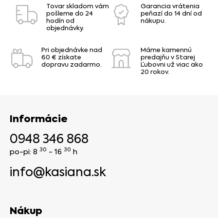
Tovar skladom vám
Garancia vrátenia
pošleme do 24
peňazí do 14 dní od
hodín od
nákupu.
objednávky.
Pri objednávke nad
Máme kamennú
60 € získate
predajňu v Starej
dopravu zadarmo.
Ľubovni už viac ako
20 rokov.
Informácie
0948 346 868
30
30
po-pi: 8
- 16
h
info@kasiana.sk
Nákup