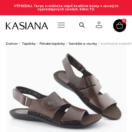
VÝPREDAJ, Teraz si môžete nájsť kvalitné kúsky v skvelých
výpredajových cenách. klikni TU.
0
Domov
/
Topánky
/
Pánske topánky
/
Sandále a vsuvky
/ Komfortné kožené 