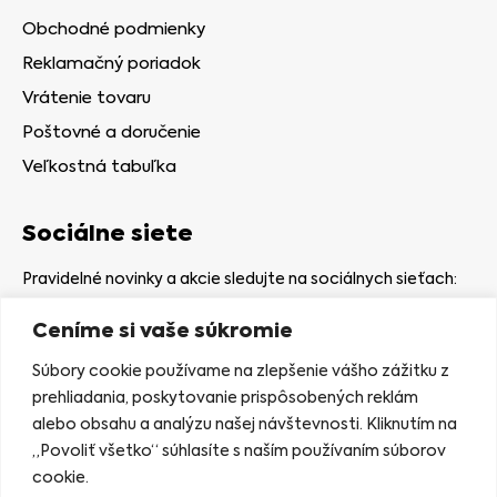
Obchodné podmienky
Reklamačný poriadok
Vrátenie tovaru
Poštovné a doručenie
Veľkostná tabuľka
Sociálne siete
Pravidelné novinky a akcie sledujte na sociálnych sieťach:
Ceníme si vaše súkromie
Súbory cookie používame na zlepšenie vášho zážitku z
prehliadania, poskytovanie prispôsobených reklám
alebo obsahu a analýzu našej návštevnosti. Kliknutím na
Kamenná predajňa
„Povoliť všetko“ súhlasíte s naším používaním súborov
Nám. gen. Štefaníka 7
cookie.