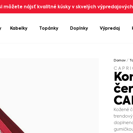
i môžete nájsť kvalitné kúsky v skvelých výpredajových 
y
Kabelky
Topánky
Doplnky
Výpredaj
Domov
/
T
CAPRI
Ko
če
CA
Kožené č
trendový
doplnená
gumičkou