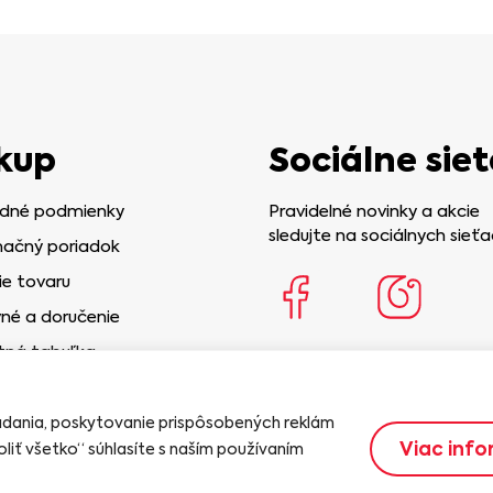
kup
Sociálne siet
dné podmienky
Pravidelné novinky a akcie
sledujte na sociálnych sieťa
ačný poriadok
ie tovaru
né a doručenie
tná tabuľka
iadania, poskytovanie prispôsobených reklám
Viac info
liť všetko“ súhlasíte s naším používaním