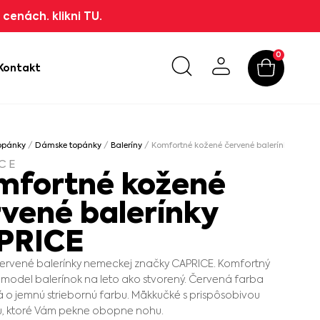
cenách. klikni TU.
0
Kontakt
opánky
/
Dámske topánky
/
Baleríny
/ Komfortné kožené červené balerínky CAPR
CE
mfortné kožené
rvené balerínky
PRICE
ervené balerínky nemeckej značky CAPRICE. Komfortný
 model balerínok na leto ako stvorený. Červená farba
 o jemnú striebornú farbu. Mäkkučké s prispôsobivou
, ktoré Vám pekne obopne nohu.