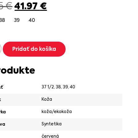
41.97
€
95
€
38
39
40
Pridať do košíka
rodukte
37 1/2
,
38
,
39
,
40
sť
Koža
k
koža/ekokoža
vka
Syntetika
va
červená