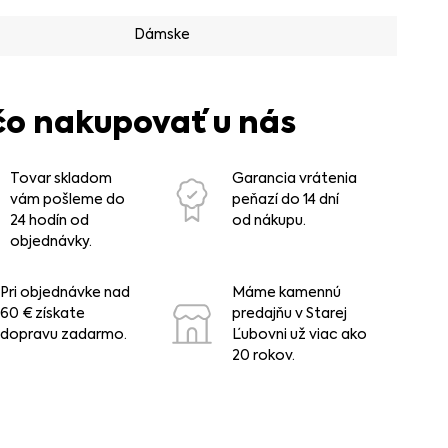
Dámske
čo nakupovať u nás
Tovar skladom
Garancia vrátenia
vám pošleme do
peňazí do 14 dní
24 hodín od
od nákupu.
objednávky.
Pri objednávke nad
Máme kamennú
60 € získate
predajňu v Starej
dopravu zadarmo.
Ľubovni už viac ako
20 rokov.