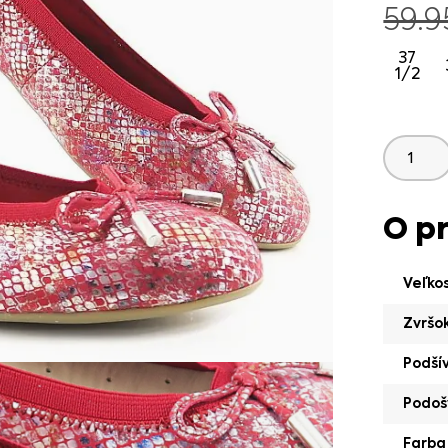
59.
37
1/2
O p
Veľko
Zvršo
Podší
Podoš
Farba