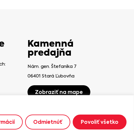
e
Kamenná
predajňa
ch:
Nám. gen. Štefaníka 7
06401 Stará Ľubovňa
Zobraziť na mape
rmácií
Odmietnúť
Povoliť všetko