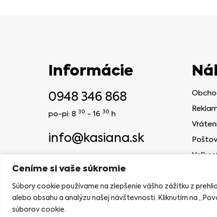
Informácie
Ná
0948 346 868
Obcho
Reklam
30
30
po-pi: 8
- 16
h
Vráten
info@kasiana.sk
Poštov
Veľkos
2024 © KASIANA
Ceníme si vaše súkromie
NAVRHLA AGENTÚRA MELONBERRIES
Súbory cookie používame na zlepšenie vášho zážitku z prehl
alebo obsahu a analýzu našej návštevnosti. Kliknutím na „Povo
súborov cookie.