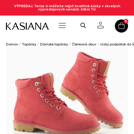
VÝPREDAJ, Teraz si môžete nájsť kvalitné kúsky v skvelých
výpredajových cenách. klikni TU.
0
Domov
/
Topánky
/
Dámske topánky
/
Členková obuv
/
nízky podpätok do 