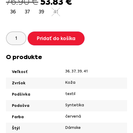
53.83
€
76.90
€
36
37
39
41
Pridať do košíka
O produkte
36
,
37
,
39
,
41
Veľkosť
Koža
Zvršok
textil
Podšívka
Syntetika
Podošva
červená
Farba
Dámske
Štýl