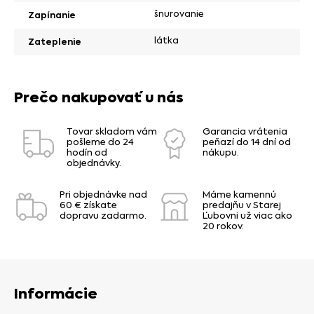
šnurovanie
Zapínanie
látka
Zateplenie
Prečo nakupovať u nás
Tovar skladom vám
Garancia vrátenia
pošleme do 24
peňazí do 14 dní od
hodín od
nákupu.
objednávky.
Pri objednávke nad
Máme kamennú
60 € získate
predajňu v Starej
dopravu zadarmo.
Ľubovni už viac ako
20 rokov.
Informácie