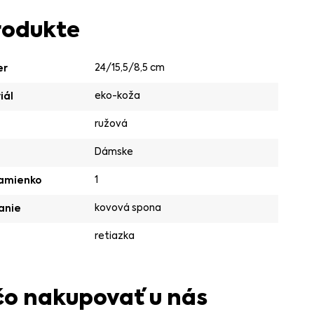
rodukte
24/15,5/8,5 cm
er
eko-koža
iál
ružová
Dámske
1
ramienko
kovová spona
anie
retiazka
čo nakupovať u nás