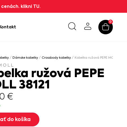
cenách. klikni TU.
0
Kontakt
abelky
/
Dámske kabelky
/
Crossbody kabelky
/ Kabelka ružová PEPE MOLL 38121
MOLL
belka ružová PEPE
LL 38121
00
€
e
dať do košíka