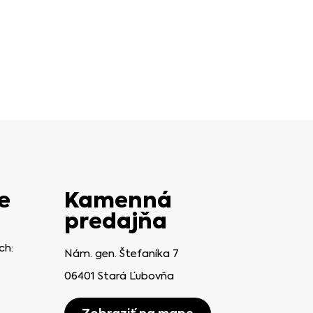
e
Kamenná
predajňa
ch:
Nám. gen. Štefaníka 7
06401 Stará Ľubovňa