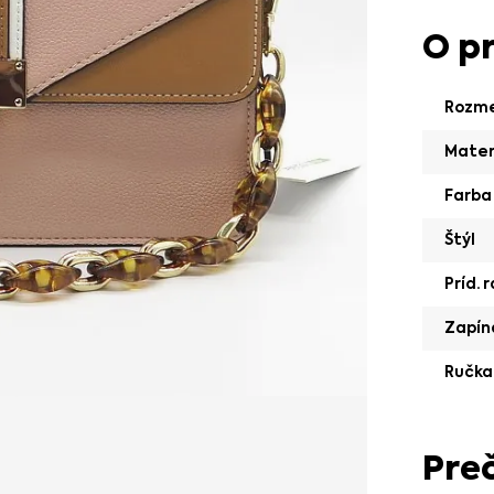
O p
Rozm
Mater
Farba
Štýl
Príd. 
Zapín
Ručka
Pre