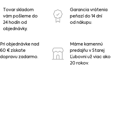
Tovar skladom
Garancia vrátenia
vám pošleme do
peňazí do 14 dní
24 hodín od
od nákupu.
objednávky.
Pri objednávke nad
Máme kamennú
60 € získate
predajňu v Starej
dopravu zadarmo.
Ľubovni už viac ako
20 rokov.