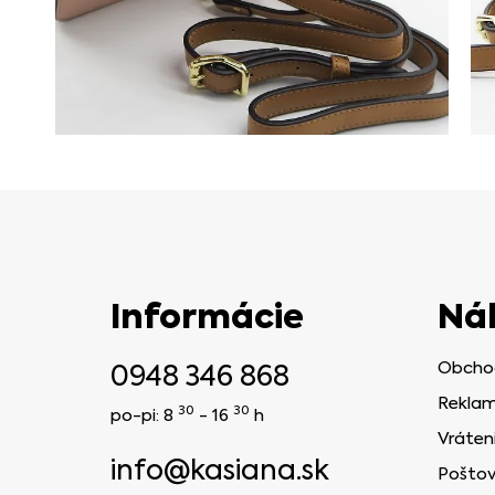
Informácie
Ná
0948 346 868
Obcho
Reklam
30
30
po-pi: 8
- 16
h
Vráten
info@kasiana.sk
Poštov