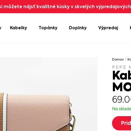
i môžete nájsť kvalitné kúsky v skvelých výpredajových 
y
Kabelky
Topánky
Doplnky
Výpredaj
Domov
/
K
PEPE 
Ka
MO
69.
Na sklad
Pri