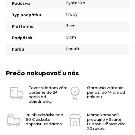
Syntetika
Podošva
hrubý
Typ podpätku
3 cm
Platforma
8 cm
Podpätok
hnedá
Farba
Prečo nakupovať u nás
Tovar skladom vám
Garancia vrátenia
pošleme do 24
peňazí do 14 dní od
hodín od
nákupu.
objednávky.
Pri objednávke nad
Máme kamennú
60 € získate
predajňu v Starej
dopravu zadarmo.
Ľubovni už viac ako
20 rokov.