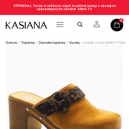
VÝPREDAJ, Teraz si môžete nájsť kvalitné kúsky v skvelých
výpredajových cenách. klikni TU.
0
Domov
/
Topánky
/
Dámske topánky
/
Vsuvky
/ Hnedé vsuvky SIMEN 7753A