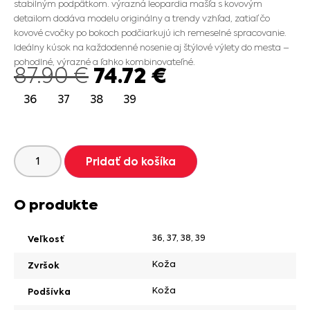
stabilným podpätkom. výrazná leopardia mašľa s kovovým
detailom dodáva modelu originálny a trendy vzhľad, zatiaľ čo
kovové cvočky po bokoch podčiarkujú ich remeselné spracovanie.
Ideálny kúsok na každodenné nosenie aj štýlové výlety do mesta –
pohodlné, výrazné a ľahko kombinovateľné.
74.72
€
87.90
€
36
37
38
39
Pridať do košíka
O produkte
36
,
37
,
38
,
39
Veľkosť
Koža
Zvršok
Koža
Podšívka