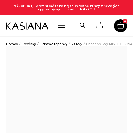
VÝPREDAJ, Teraz si môžete nájsť kvalitné kúsky v skvelých
výpredajových cenách. klikni TU.
0
Domov
/
Topánky
/
Dámske topánky
/
Vsuvky
/ Hnedé vsuvky MISSTIC G294