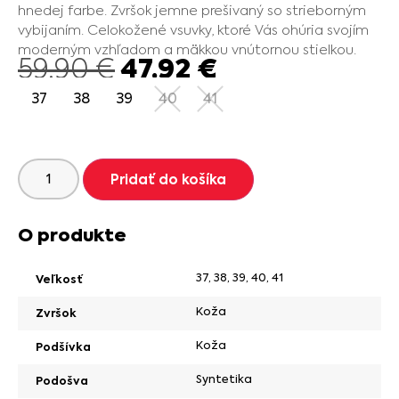
hnedej farbe. Zvršok jemne prešivaný so strieborným
vybijaním. Celokožené vsuvky, ktoré Vás ohúria svojím
moderným vzhľadom a mäkkou vnútornou stielkou.
47.92
€
59.90
€
37
38
39
40
41
Pridať do košíka
O produkte
37
,
38
,
39
,
40
,
41
Veľkosť
Koža
Zvršok
Koža
Podšívka
Syntetika
Podošva