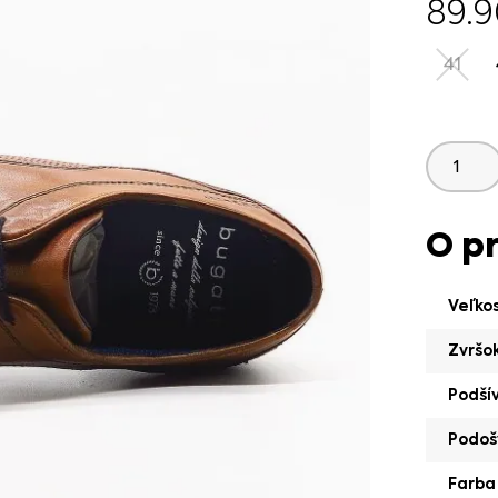
89.
41
O p
Veľko
Zvršo
Podší
Podoš
Farba