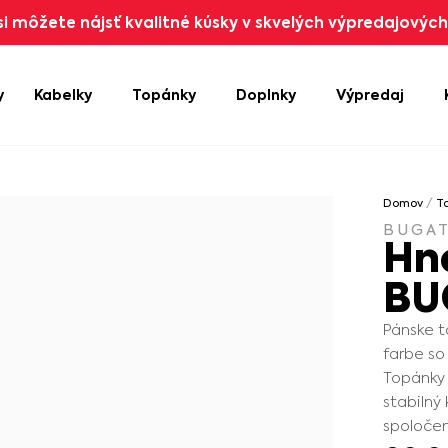
i môžete nájsť kvalitné kúsky v skvelých výpredajových 
y
Kabelky
Topánky
Doplnky
Výpredaj
Domov
/
T
BUGAT
Hn
BU
Pánske 
farbe so
Topánky 
stabilný
spoločen