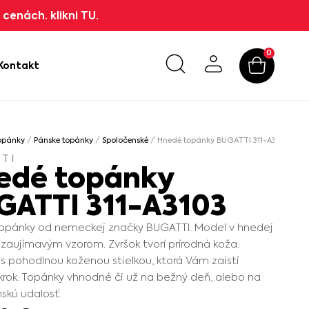
cenách. klikni TU.
0
Kontakt
opánky
/
Pánske topánky
/
Spoločenské
/ Hnedé topánky BUGATTI 311-A3103
TI
edé topánky
GATTI 311-A3103
topánky od nemeckej značky BUGATTI. Model v hnedej
 zaujímavým vzorom. Zvršok tvorí prírodná koža.
s pohodlnou koženou stielkou, ktorá Vám zaistí
 krok. Topánky vhnodné či už na bežný deň, alebo na
skú udalosť.