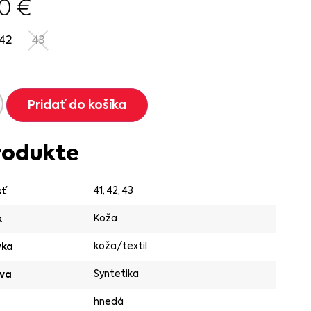
90
€
42
43
Pridať do košíka
rodukte
41
,
42
,
43
sť
Koža
k
koža/textil
vka
Syntetika
va
hnedá