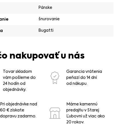
Pánske
šnurovanie
anie
Bugatti
ka
čo nakupovať u nás
Tovar skladom
Garancia vrátenia
vám pošleme do
peňazí do 14 dní
24 hodín od
od nákupu.
objednávky.
Pri objednávke nad
Máme kamennú
60 € získate
predajňu v Starej
dopravu zadarmo.
Ľubovni už viac ako
20 rokov.