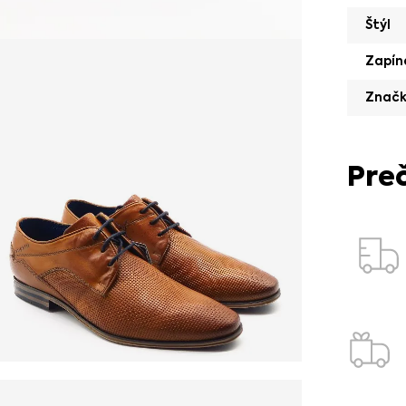
Štýl
Zapín
Znač
Pre