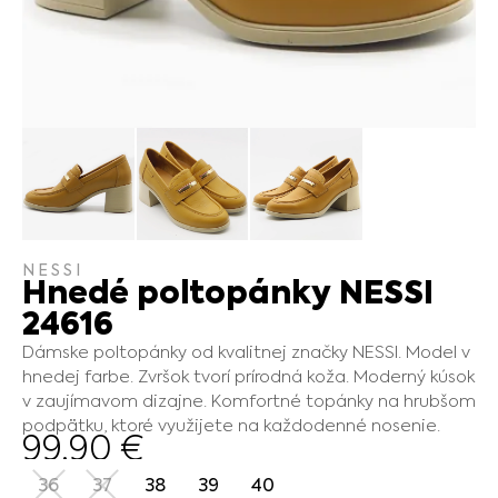
NESSI
Hnedé poltopánky NESSI
24616
Dámske poltopánky od kvalitnej značky NESSI. Model v
hnedej farbe. Zvršok tvorí prírodná koža. Moderný kúsok
v zaujímavom dizajne. Komfortné topánky na hrubšom
podpätku, ktoré využijete na každodenné nosenie.
99.90
€
36
37
38
39
40