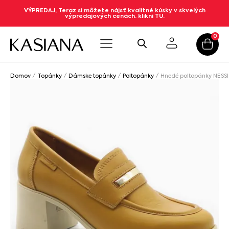
VÝPREDAJ, Teraz si môžete nájsť kvalitné kúsky v skvelých
výpredajových cenách. klikni TU.
0
Domov
/
Topánky
/
Dámske topánky
/
Poltopánky
/ Hnedé poltopánky NESSI