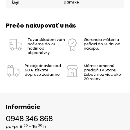
Dámske
Štýl
Prečo nakupovať u nás
Tovar skladom vám
Garancia vrátenia
pošleme do 24
peňazí do 14 dní od
hodín od
nákupu.
objednávky.
Pri objednávke nad
Máme kamennú
60 € získate
predajňu v Starej
dopravu zadarmo.
Ľubovni už viac ako
20 rokov.
Informácie
0948 346 868
30
30
po-pi: 8
- 16
h