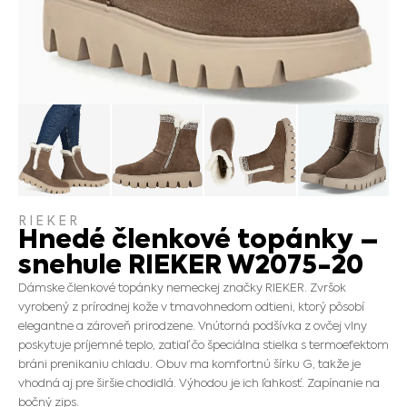
RIEKER
Hnedé členkové topánky –
snehule RIEKER W2075-20
Dámske členkové topánky nemeckej značky RIEKER. Zvršok
vyrobený z prírodnej kože v tmavohnedom odtieni, ktorý pôsobí
elegantne a zároveň prirodzene. Vnútorná podšívka z ovčej vlny
poskytuje príjemné teplo, zatiaľ čo špeciálna stielka s termoefektom
bráni prenikaniu chladu. Obuv ma komfortnú šírku G, takže je
vhodná aj pre širšie chodidlá. Výhodou je ich ľahkosť. Zapínanie na
bočný zips.