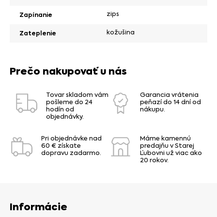
zips
Zapínanie
kožušina
Zateplenie
Prečo nakupovať u nás
Tovar skladom vám
Garancia vrátenia
pošleme do 24
peňazí do 14 dní od
hodín od
nákupu.
objednávky.
Pri objednávke nad
Máme kamennú
60 € získate
predajňu v Starej
dopravu zadarmo.
Ľubovni už viac ako
20 rokov.
Informácie