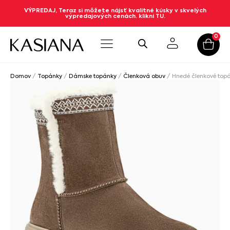
VÝPREDAJ, Teraz si môžete nájsť kvalitné kúsky v skvelých
výpredajových cenách. klikni TU.
0
Domov
/
Topánky
/
Dámske topánky
/
Členková obuv
/ Hnedé členkové top