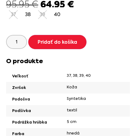
64.95
€
95.95
€
37
38
39
40
Pridať do košíka
O produkte
37
,
38
,
39
,
40
Veľkosť
Koža
Zvršok
Syntetika
Podošva
textil
Podšívka
5 cm
Podrážka hrúbka
hnedá
Farba