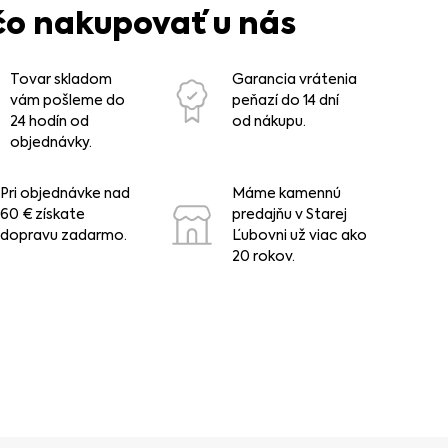
čo nakupovať u nás
Tovar skladom
Garancia vrátenia
vám pošleme do
peňazí do 14 dní
24 hodín od
od nákupu.
objednávky.
Pri objednávke nad
Máme kamennú
60 € získate
predajňu v Starej
dopravu zadarmo.
Ľubovni už viac ako
20 rokov.