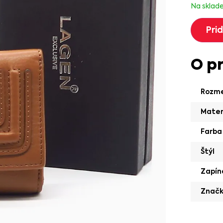
Na sklad
Pri
O p
Rozm
Mater
Farba
Štýl
Zapín
Znač