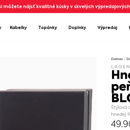
i môžete nájsť kvalitné kúsky v skvelých výpredajových 
y
Kabelky
Topánky
Doplnky
Výpredaj
Domov
/
D
LAGE
Hn
pe
BL
Štýlová 
hnedej f
49.