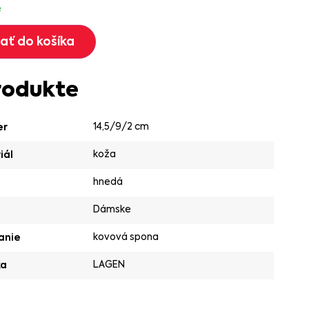
e
dať do košíka
rodukte
14,5/9/2 cm
er
koža
iál
hnedá
Dámske
kovová spona
anie
LAGEN
ka