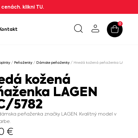
cenách. klikni TU.
0
Kontakt
oplnky
/
Peňaženky
/
Dámske peňaženky
/ Hnedá kožená peňaženka LAGEN BL
N
edá kožená
ňaženka LAGEN
C/5782
dámska peňaženka značky LAGEN. Kvalitný model v
arbe.
90
€