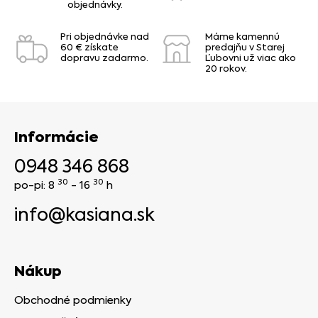
objednávky.
Pri objednávke nad
Máme kamennú
60 € získate
predajňu v Starej
dopravu zadarmo.
Ľubovni už viac ako
20 rokov.
Informácie
0948 346 868
30
30
po-pi: 8
- 16
h
info@kasiana.sk
Nákup
Obchodné podmienky