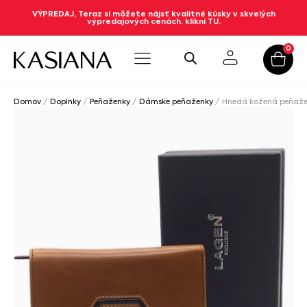
VÝPREDAJ, Teraz si môžete nájsť kvalitné kúsky v skvelých
výpredajových cenách. klikni TU.
0
Domov
/
Doplnky
/
Peňaženky
/
Dámske peňaženky
/ Hnedá kožená peňaž