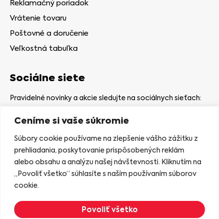
Reklamačný poriadok
Vrátenie tovaru
Poštovné a doručenie
Veľkostná tabuľka
Sociálne siete
Pravidelné novinky a akcie sledujte na sociálnych sieťach:
Ceníme si vaše súkromie
Súbory cookie používame na zlepšenie vášho zážitku z
prehliadania, poskytovanie prispôsobených reklám
alebo obsahu a analýzu našej návštevnosti. Kliknutím na
Kamenná predajňa
„Povoliť všetko“ súhlasíte s naším používaním súborov
Nám. gen. Štefaníka 7
cookie.
06401 Stará Ľubovňa
Povoliť všetko