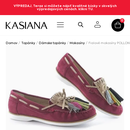
VÝPREDAJ, Teraz si môžete nájsť kvalitné kúsky v skvelých
výpredajových cenách. klikni TU.
0
Domov
/
Topánky
/
Dámske topánky
/
Mokasíny
/ Fialové mokasíny POLLON