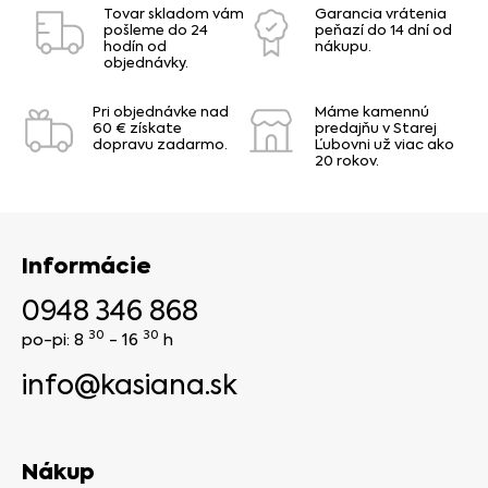
Tovar skladom vám
Garancia vrátenia
pošleme do 24
peňazí do 14 dní od
hodín od
nákupu.
objednávky.
Pri objednávke nad
Máme kamennú
60 € získate
predajňu v Starej
dopravu zadarmo.
Ľubovni už viac ako
20 rokov.
Informácie
0948 346 868
30
30
po-pi: 8
- 16
h
info@kasiana.sk
Nákup