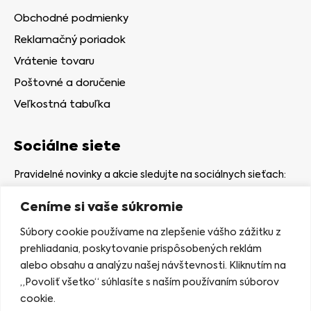
Obchodné podmienky
Reklamačný poriadok
Vrátenie tovaru
Poštovné a doručenie
Veľkostná tabuľka
Sociálne siete
Pravidelné novinky a akcie sledujte na sociálnych sieťach:
Ceníme si vaše súkromie
Súbory cookie používame na zlepšenie vášho zážitku z
prehliadania, poskytovanie prispôsobených reklám
alebo obsahu a analýzu našej návštevnosti. Kliknutím na
Kamenná predajňa
„Povoliť všetko“ súhlasíte s naším používaním súborov
Nám. gen. Štefaníka 7
cookie.